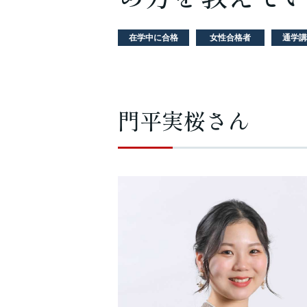
在学中に合格
女性合格者
通学講
門平実桜さん