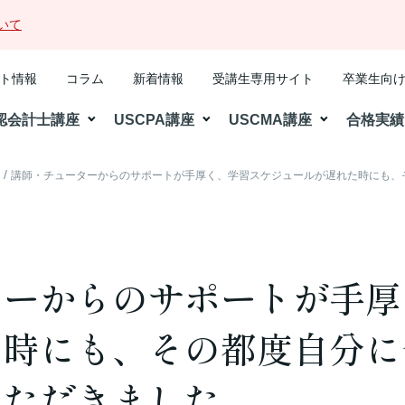
いて
ト情報
コラム
新着情報
受講生専用サイト
卒業生向
認会計士講座
USCPA講座
USCMA講座
合格実績
格
講師・チューターからのサポートが手厚く、学習スケジュールが遅れた時にも、
ターからのサポートが手厚
た時にも、その都度自分に
いただきました