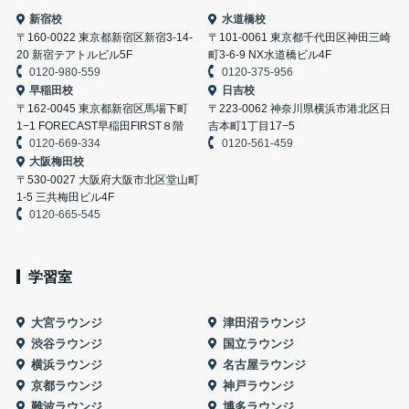
新宿校
水道橋校
〒160-0022 東京都新宿区新宿3-14-
〒101-0061 東京都千代田区神田三崎
20 新宿テアトルビル5F
町3-6-9 NX水道橋ビル4F
0120-980-559
0120-375-956
早稲田校
日吉校
〒162-0045 東京都新宿区馬場下町
〒223-0062 神奈川県横浜市港北区日
1−1 FORECAST早稲田FIRST８階
吉本町1丁目17−5
0120-669-334
0120-561-459
大阪梅田校
〒530-0027 大阪府大阪市北区堂山町
1-5 三共梅田ビル4F
0120-665-545
学習室
大宮ラウンジ
津田沼ラウンジ
渋谷ラウンジ
国立ラウンジ
横浜ラウンジ
名古屋ラウンジ
京都ラウンジ
神戸ラウンジ
難波ラウンジ
博多ラウンジ