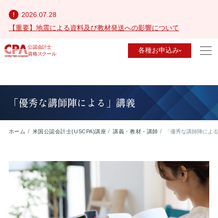
2026.07.28
【重要】地震による資料及び教材発送への影響について
公認会計士
各種お申込み
資格スクール
「優秀な講師陣による」講義
ホーム
米国公認会計士(USCPA)講座
講義・教材・講師
「優秀な講師陣によ