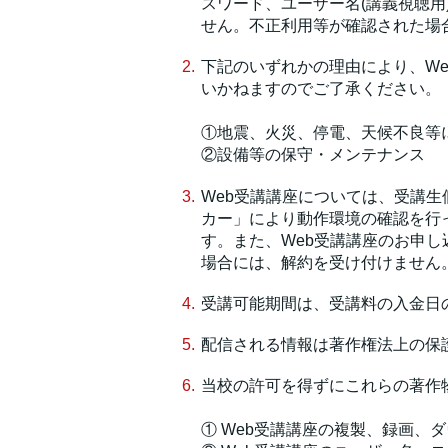
スワード、ユーザー名(講義視聴用
せん。不正利用等が確認された場
下記のいずれかの理由により、W
いかねますのでご了承ください。
①地震、火災、停電、天候不良等
②設備等の保守・メンテナンス
Web受講講座については、受講
カー」により動作環境の確認を行
す。また、Web受講講座のお申
場合には、解約を受け付けません
受講可能期間は、受講料の入金日
配信される情報は著作権法上の保
当校の許可を得ずにこれらの著作
① Web受講講座の複製、録画、