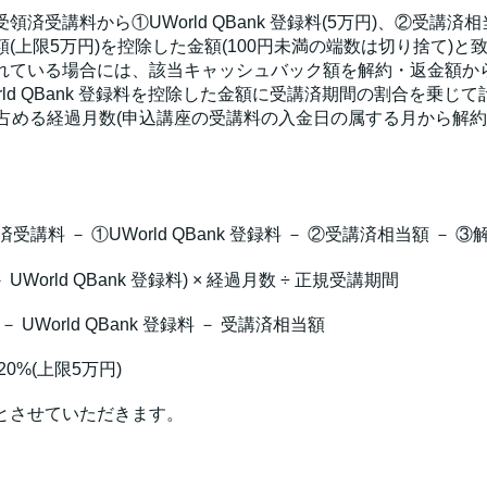
済受講料から①UWorld QBank 登録料(5万円)、②受講
額(上限5万円)を控除した金額(100円未満の端数は切り捨て)
れている場合には、該当キャッシュバック額を解約・返金額か
ld QBank 登録料を控除した金額に受講済期間の割合を乗
占める経過月数(申込講座の受講料の入金日の属する月から解約
講料 － ①UWorld QBank 登録料 － ②受講済相当額 －
World QBank 登録料) × 経過月数 ÷ 正規受講期間
UWorld QBank 登録料 － 受講済相当額
20%(上限5万円)
とさせていただきます。