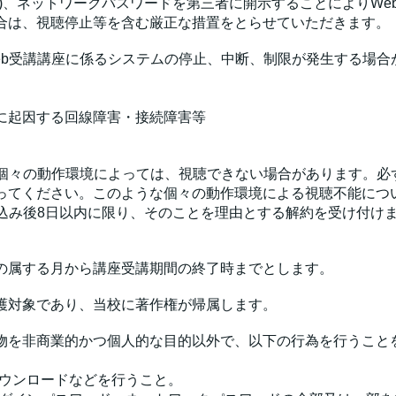
)、ネットワークパスワードを第三者に開示することによりWe
合は、視聴停止等を含む厳正な措置をとらせていただきます。
eb受講講座に係るシステムの停止、中断、制限が発生する場合
に起因する回線障害・接続障害等
生個々の動作環境によっては、視聴できない場合があります。必
ってください。このような個々の動作環境による視聴不能につ
し込み後8日以内に限り、そのことを理由とする解約を受け付け
。
の属する月から講座受講期間の終了時までとします。
護対象であり、当校に著作権が帰属します。
物を非商業的かつ個人的な目的以外で、以下の行為を行うこと
ダウンロードなどを行うこと。