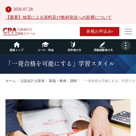
2026.07.28
【重要】地震による資料及び教材発送への影響について
公認会計士
各種お申込み
資格スクール
講座トップ
コース・料金
初学者の方
受験経験者の方
「一発合格を可能にする」学習スタイル
ホーム
公認会計士講座
講義・教材・講師
「一発合格を可能にする」学習スタ