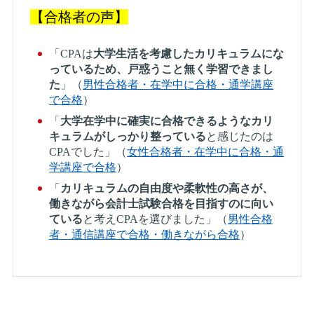
【合格者の声】
「CPAは
大学生活を考慮したカリキュラムにな
っているため、戸惑うこと無く学習できまし
た
」（
男性合格者・在学中に合格・通学講座
で合格
）
「
大学在学中に確実に合格できるようなカリ
キュラムがしっかり整っている
と感じたのは
CPAでした」（
女性合格者・在学中に合格・通
学講座で合格
）
「
カリキュラムの自由度や柔軟性の高さが、
働きながら会計士試験合格を目指すのに向い
ている
と考えCPAを選びました」（
男性合格
者・通信講座で合格・働きながら合格
）