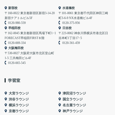
新宿校
水道橋校
〒160-0022 東京都新宿区新宿3-14-20
〒101-0061 東京都千代田区神田三崎
新宿テアトルビル5F
町3-6-9 NX水道橋ビル4F
0120-980-559
0120-375-956
早稲田校
日吉校
〒162-0045 東京都新宿区馬場下町1−1
〒223-0062 神奈川県横浜市港北区日
FORECAST早稲田FIRST８階
吉本町1丁目17−5
0120-669-334
0120-561-459
大阪梅田校
〒530-0027 大阪府大阪市北区堂山町
1-5 三共梅田ビル4F
0120-665-545
学習室
大宮ラウンジ
津田沼ラウンジ
渋谷ラウンジ
国立ラウンジ
横浜ラウンジ
名古屋ラウンジ
京都ラウンジ
神戸ラウンジ