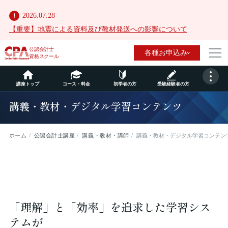
2026.07.28
【重要】地震による資料及び教材発送への影響について
公認会計士
各種お申込み
資格スクール
講座トップ
コース・料金
初学者の方
受験経験者の方
講義・教材・デジタル学習コンテンツ
ホーム
公認会計士講座
講義・教材・講師
講義・教材・デジタル学習コンテン
「理解」と「効率」を追求した学習シス
テムが