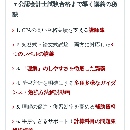
▼
公認会計士試験合格まで導く講義の秘
訣
1.
CPAの高い合格実績を支える
講師陣
2.
短答式・論文式試験 両方に対応した
3
つのレベルの講義
3.
「理解」のしやすさを徹底した講義
4.
学習方針を明確にする
多種多様なガイダ
ンス・勉強方法解説動画
5.
理解の促進・復習効率を高める
補助資料
6.
手厚すぎるサポート！
計算科目の問題集