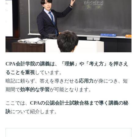
CPA会計学院の講義は、「理解」や「考え方」を押さえ
ることを重視
しています。
暗記に頼らず、答えを導きだせる
応用力
が身につき、短
期間で
効率的な学習
が可能となります。
ここでは、
CPAの公認会計士試験合格まで導く講義の秘
訣
について紹介します。