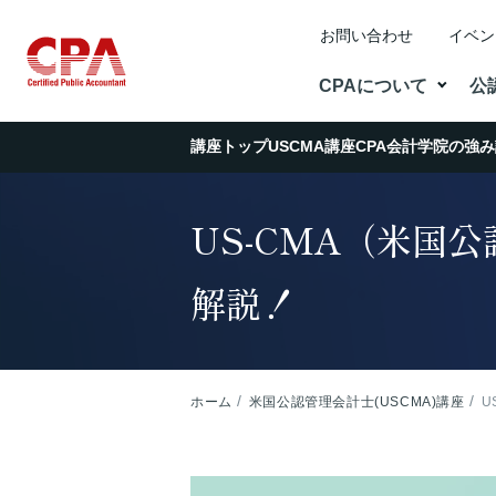
お問い合わせ
イベン
CPAについて
公
講座トップ
講座トップ
USCMA講座
USCMA講座
CPA会計学院の強み
CPA会計学院の強み
US-CMA（米国
解説！
ホーム
米国公認管理会計士(USCMA)講座
U