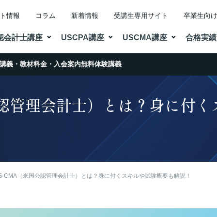
ト情報
コラム
新着情報
受講生専用サイト
卒業生向
認会計士講座
USCPA講座
USCMA講座
合格実績
講義・教材
講義・教材
料金・入会案内
料金・入会案内
無料体験講義
無料体験講義
公認管理会計士）とは？身に付
S-CMA（米国公認管理会計士）とは？身に付くスキルや試験概要も解説！