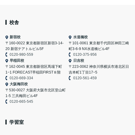
校舎
新宿校
水道橋校
〒160-0022 東京都新宿区新宿3-14-
〒101-0061 東京都千代田区神田三崎
20 新宿テアトルビル5F
町3-6-9 NX水道橋ビル4F
0120-980-559
0120-375-956
早稲田校
日吉校
〒162-0045 東京都新宿区馬場下町
〒223-0062 神奈川県横浜市港北区日
1−1 FORECAST早稲田FIRST８階
吉本町1丁目17−5
0120-669-334
0120-561-459
大阪梅田校
〒530-0027 大阪府大阪市北区堂山町
1-5 三共梅田ビル4F
0120-665-545
学習室