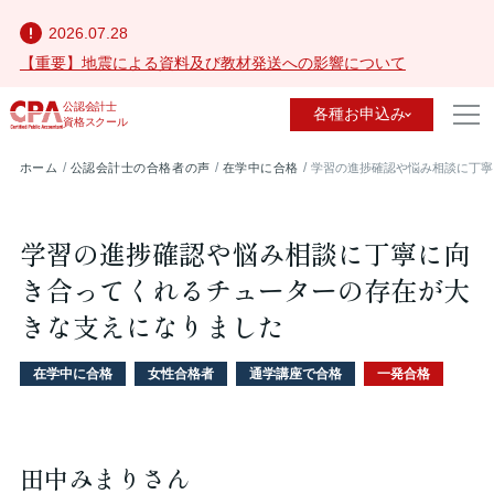
2026.07.28
【重要】地震による資料及び教材発送への影響について
公認会計士
各種お申込み
資格スクール
ホーム
公認会計士の合格者の声
在学中に合格
学習の進捗確認や悩み相談に丁寧
学習の進捗確認や悩み相談に丁寧に向
き合ってくれるチューターの存在が大
きな支えになりました
在学中に合格
女性合格者
通学講座で合格
一発合格
田中みまりさん