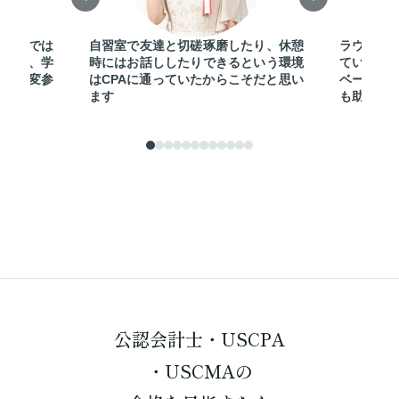
師ならでは
自習室で友達と切磋琢磨したり、休憩
ラウンジ
イスは、学
時にはお話ししたりできるという環境
ている人
上で大変参
はCPAに通っていたからこそだと思い
ベーショ
ます
も助けら
公認会計士・USCPA
・USCMAの