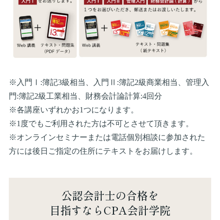
※入門Ⅰ:簿記3級相当、入門Ⅱ:簿記2級商業相当、管理入
門:簿記2級工業相当、財務会計論計算:4回分
※各講座いずれかお1つになります。
※1度でもご利用された方は不可とさせて頂きます。
※オンラインセミナーまたは電話個別相談に参加された
方には後日ご指定の住所にテキストをお届けします。
公認会計士の合格を
目指すならCPA会計学院