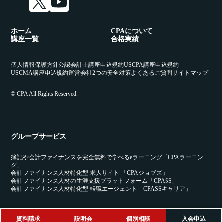
ホーム
CPAについて
講座一覧
合格実績
個人情報保護方針
公認会計士講座申込規約
USCPA講座申込規約
USCMA講座申込規約
運営会社
2つの安全対策
よくあるご質問
サイトマップ
© CPA All Rights Reserved.
グループサービス
簿記や会計ファイナンスを完全無料で学べるeラーニング「CPAラーニン
グ」
会計ファイナンス人材特化型 求人サイト 「CPAジョブズ」
会計ファイナンス人材の生涯支援プラットフォーム「CPASS」
会計ファイナンス人材特化型 転職エージェント「CPASSキャリア」
資料請求
説明会
個別相談
入会申込