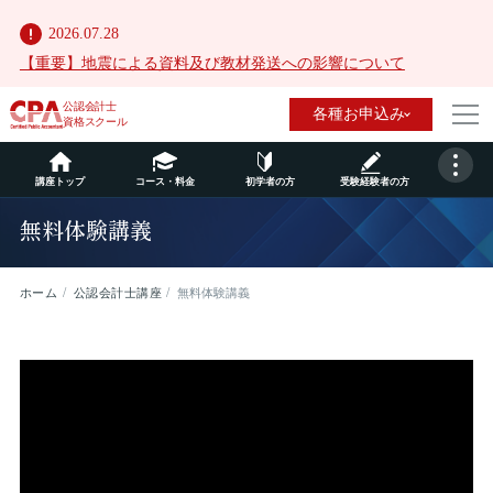
2026.07.28
【重要】地震による資料及び教材発送への影響について
公認会計士
各種お申込み
資格スクール
講座トップ
コース・料金
初学者の方
受験経験者の方
無料体験講義
ホーム
公認会計士講座
無料体験講義