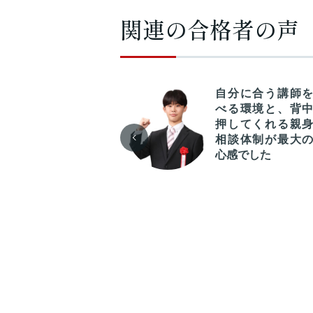
関連の合格者の声
PAにはどのような
自分に合う講師
況の受講生でも合
べる環境と、背
できる環境が整っ
押してくれる親
います
相談体制が最大
心感でした