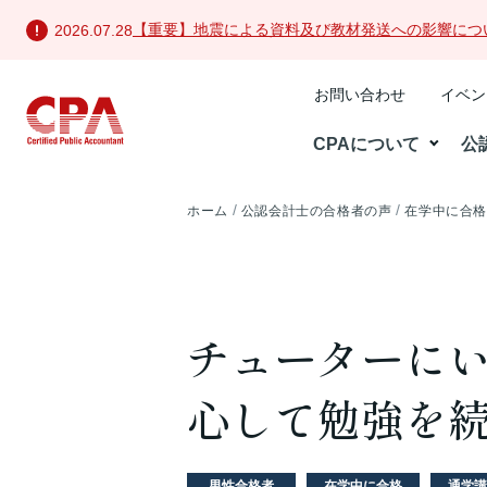
【重要】地震による資料及び教材発送への影響につ
2026.07.28
お問い合わせ
イベン
CPAについて
公
ホーム
公認会計士の合格者の声
在学中に合
チューターに
心して勉強を
男性合格者
在学中に合格
通学講