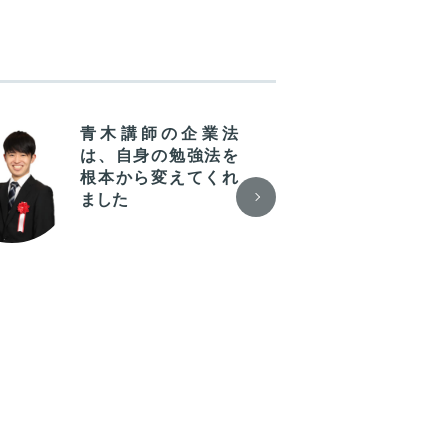
青木講師の企業法
標
は、自身の勉強法を
で
根本から変えてくれ
や
ました
を
み
時
が良