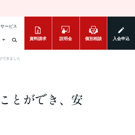
けサービス
資料請求
説明会
個別相談
入会申込
ができました
ことができ、安