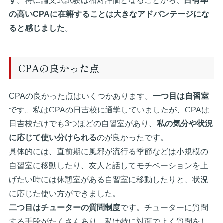
す
。特に論文式試験は相対評価となることから、
占有率
の高いCPAに在籍することは大きなアドバンテージにな
ると感じました
。
CPAの良かった点
CPAの良かった点はいくつかあります。
一つ目は自習室
です。私はCPAの日吉校に通学していましたが、CPAは
日吉校だけでも3つほどの自習室があり、
私の気分や状況
に応じて使い分けられる
のが良かったです。
具体的には、直前期に風邪が流行る季節などは小規模の
自習室に移動したり、友人と話してモチベーションを上
げたい時には休憩室がある自習室に移動したりと、状況
に応じた使い方ができました。
二つ目はチューターの質問制度
です。チューターに質問
する手段がたくさんあり、私は特に対面でよく質問をし