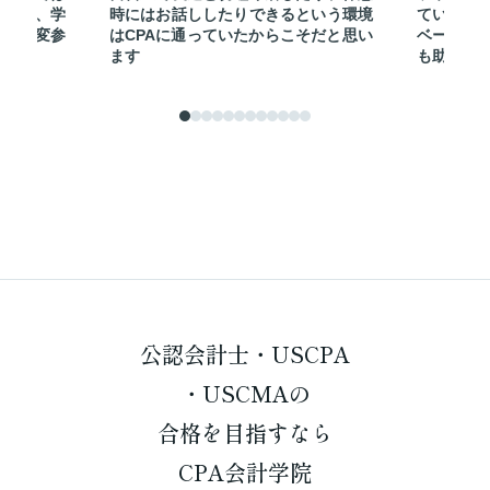
イスは、学
時にはお話ししたりできるという環境
ている人
上で大変参
はCPAに通っていたからこそだと思い
ベーショ
ます
も助けら
公認会計士・USCPA
・USCMAの
合格を
目指すなら
CPA会計学院