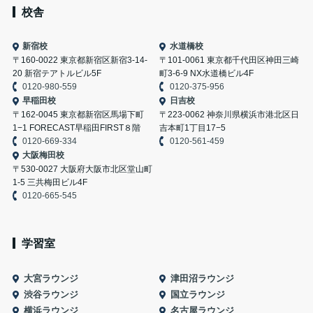
校舎
新宿校
水道橋校
〒160-0022 東京都新宿区新宿3-14-
〒101-0061 東京都千代田区神田三崎
20 新宿テアトルビル5F
町3-6-9 NX水道橋ビル4F
0120-980-559
0120-375-956
早稲田校
日吉校
〒162-0045 東京都新宿区馬場下町
〒223-0062 神奈川県横浜市港北区日
1−1 FORECAST早稲田FIRST８階
吉本町1丁目17−5
0120-669-334
0120-561-459
大阪梅田校
〒530-0027 大阪府大阪市北区堂山町
1-5 三共梅田ビル4F
0120-665-545
学習室
大宮ラウンジ
津田沼ラウンジ
渋谷ラウンジ
国立ラウンジ
横浜ラウンジ
名古屋ラウンジ