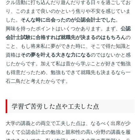
クル活動に打ち込んだり遊んだりする日々を過ごしてお
り、このままで良いのかという焦りや不安を感じていま
した。
そんな時に出会ったのが公認会計士でした
。
興味を持ったポイントはいくつかあります。まず、
公認
会計士試験に合格すれば就職先が決まるのはもちろん
の
こと、もし将来私に夢ができた時に、そこで得た知識と
資格は
その夢を叶える大きな力になる
のではないかと感
じたからです。加えて私は昔から学ぶことが好きで勉強
も得意だったため、勉強もできて就職先も決まるなら一
石二鳥だと考えたからです。
学習で苦労した点や工夫した点
大学の講義との両立で工夫した点は、なるべく出席が少
なくて公認会計士の勉強と親和性の高い分野の講義を履