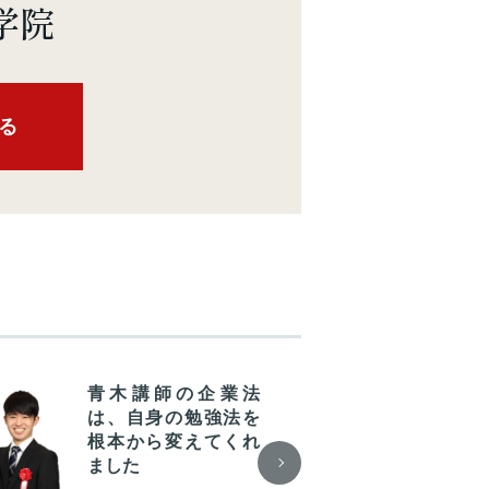
学院
る
青木講師の企業法
標
は、自身の勉強法を
で
根本から変えてくれ
や
ました
を