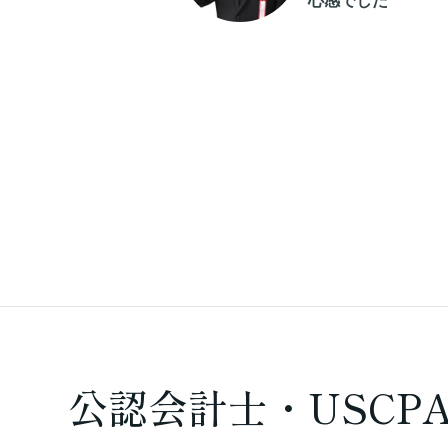
ールできる
心感でした
公認会計士・USCP