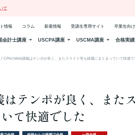
いて
ト情報
コラム
新着情報
受講生専用サイト
卒業生向
認会計士講座
USCPA講座
USCMA講座
合格実績
格
CPAのWeb講義はテンポが良く、またスライド等も綺麗にまとまっていて快適で
講義はテンポが良く、また
ていて快適でした
座で合格
他校からの移籍で合格
一発合格