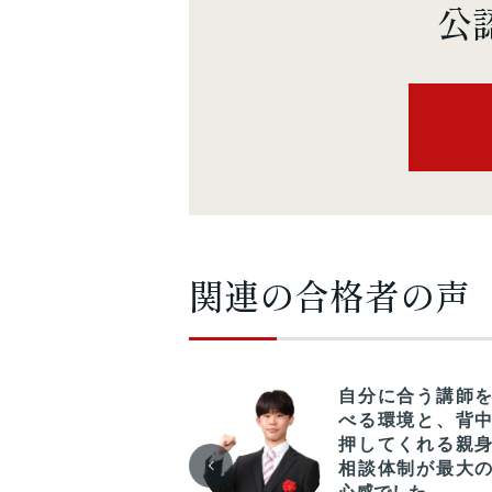
公
関連の合格者の声
力すれば性別や年
自分に合う講師
にかかわらずスキ
べる環境と、背
アップでき、自ら
押してくれる親
キャリアをコント
相談体制が最大