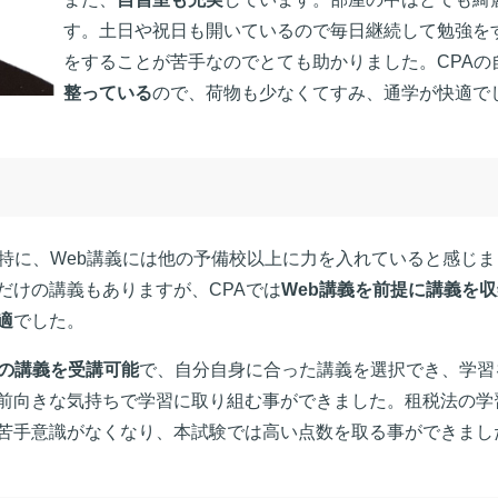
す。土日や祝日も開いているので毎日継続して勉強を
をすることが苦手なのでとても助かりました。CPAの
整っている
ので、荷物も少なくてすみ、通学が快適で
。特に、Web講義には他の予備校以上に力を入れていると感じ
だけの講義もありますが、CPAでは
Web講義を前提に講義を
適
でした。
の講義を受講可能
で、自分自身に合った講義を選択でき、学習
前向きな気持ちで学習に取り組む事ができました。租税法の学
苦手意識がなくなり、本試験では高い点数を取る事ができまし