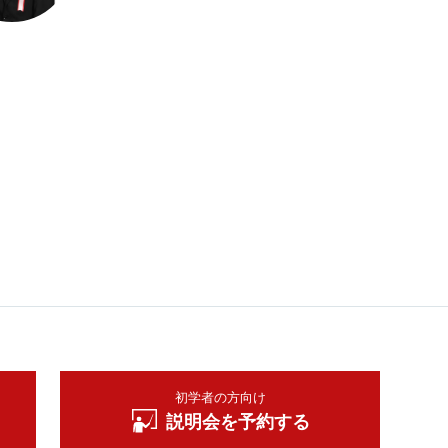
み
時
が良
初学者の方向け
説明会を予約する