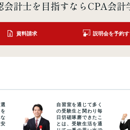
認会計士を
目指すならCPA会計
資料請求
説明会を予約す
を選
自習室を通じて多く
中を
の受験生と関わり毎
身な
日切磋琢磨できたこ
の安
とは、受験生活を通