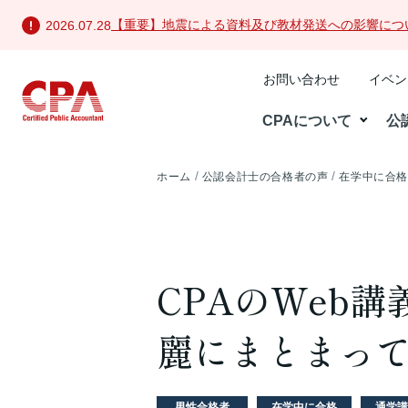
【重要】地震による資料及び教材発送への影響につ
2026.07.28
お問い合わせ
イベン
CPAについて
公
ホーム
公認会計士の合格者の声
在学中に合
CPAのWeb
麗にまとまっ
男性合格者
在学中に合格
通学講