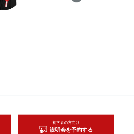
み
時
が良
初学者の方向け
説明会を予約する