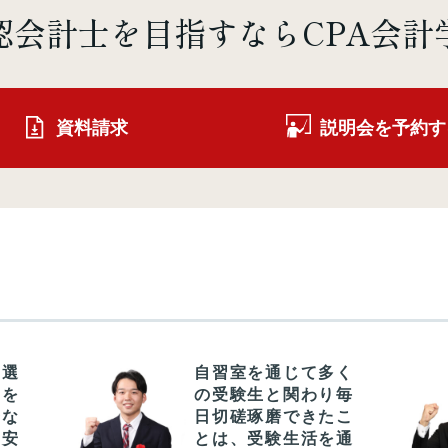
認会計士を
目指すならCPA会計
資料請求
説明会を予約す
を選
自習室を通じて多く
中を
の受験生と関わり毎
身な
日切磋琢磨できたこ
の安
とは、受験生活を通