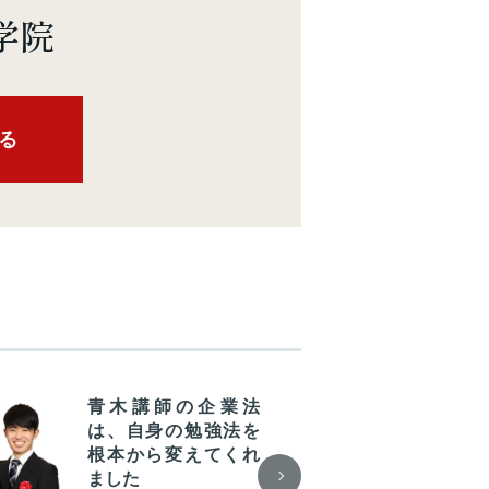
学院
る
青木講師の企業法
標
は、自身の勉強法を
で
根本から変えてくれ
や
ました
を