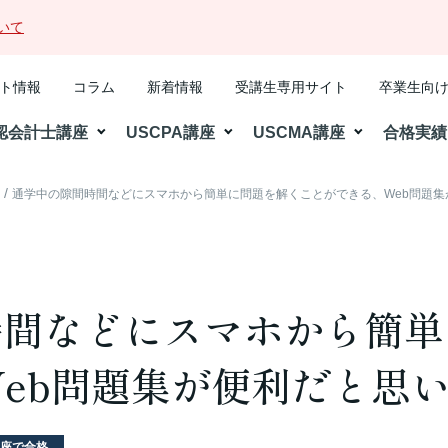
いて
ト情報
コラム
新着情報
受講生専用サイト
卒業生向
認会計士講座
USCPA講座
USCMA講座
合格実績
格
通学中の隙間時間などにスマホから簡単に問題を解くことができる、Web問題集
時間などにスマホから簡単
eb問題集が便利だと思
座で合格