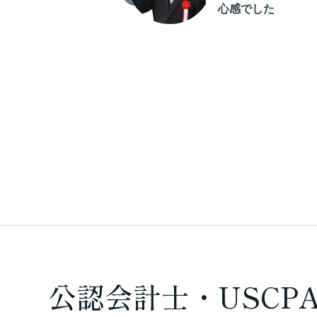
けたことで、学習
心感でした
継続する大きな支
になりました
公認会計士・USCP