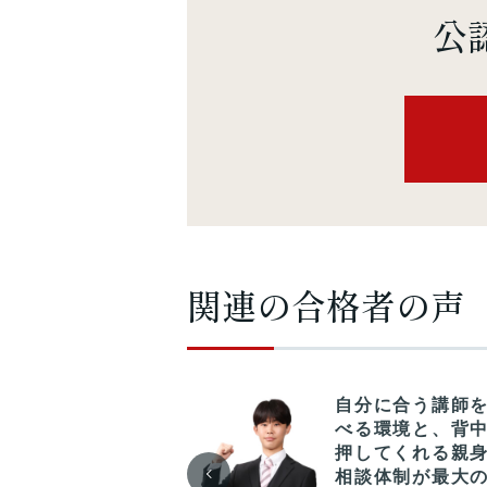
公
関連の合格者の声
ューター制度は心
自分に合う講師
く、勉強方法の相
べる環境と、背
から日々の悩みま
押してくれる親
丁寧に聞いていた
相談体制が最大