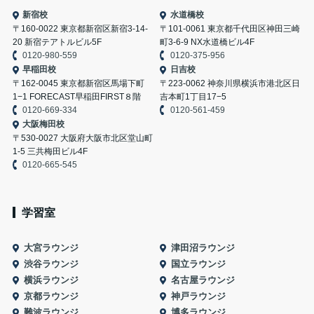
新宿校
水道橋校
〒160-0022 東京都新宿区新宿3-14-
〒101-0061 東京都千代田区神田三崎
20 新宿テアトルビル5F
町3-6-9 NX水道橋ビル4F
0120-980-559
0120-375-956
早稲田校
日吉校
〒162-0045 東京都新宿区馬場下町
〒223-0062 神奈川県横浜市港北区日
1−1 FORECAST早稲田FIRST８階
吉本町1丁目17−5
0120-669-334
0120-561-459
大阪梅田校
〒530-0027 大阪府大阪市北区堂山町
1-5 三共梅田ビル4F
0120-665-545
学習室
大宮ラウンジ
津田沼ラウンジ
渋谷ラウンジ
国立ラウンジ
横浜ラウンジ
名古屋ラウンジ
京都ラウンジ
神戸ラウンジ
難波ラウンジ
博多ラウンジ