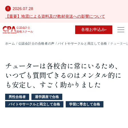
2026.07.28
【重要】地震による資料及び教材発送への影響について
公認会計士
各種お申込み
資格スクール
ホーム
公認会計士の合格者の声
バイトやサークルと両立して合格
チューター
チューターは各校舎に常にいるため、
いつでも質問できるのはメンタル的に
も安定し、すごく助かりました
男性合格者
通学講座で合格
バイトやサークルと両立して合格
学習に専念して合格