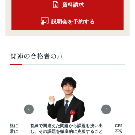
資料請求
説明会を予約する
関連の合格者の声
Aが合格に
答練で間違えた問題から課題を洗い出
CPAを選
いると常に
し、その課題を徹底的に克服すること
不安を感