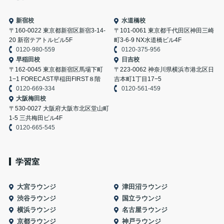
新宿校
水道橋校
〒160-0022 東京都新宿区新宿3-14-
〒101-0061 東京都千代田区神田三崎
20 新宿テアトルビル5F
町3-6-9 NX水道橋ビル4F
0120-980-559
0120-375-956
早稲田校
日吉校
〒162-0045 東京都新宿区馬場下町
〒223-0062 神奈川県横浜市港北区日
1−1 FORECAST早稲田FIRST８階
吉本町1丁目17−5
0120-669-334
0120-561-459
大阪梅田校
〒530-0027 大阪府大阪市北区堂山町
1-5 三共梅田ビル4F
0120-665-545
学習室
大宮ラウンジ
津田沼ラウンジ
渋谷ラウンジ
国立ラウンジ
横浜ラウンジ
名古屋ラウンジ
京都ラウンジ
神戸ラウンジ