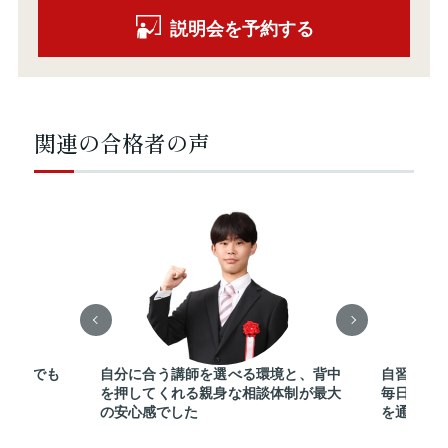
説明会を予約する
関連の合格者の声
受講生でも
自分に合う講師を選べる環境と、背中
自習室を
ます
を押してくれる親身な相談体制が最大
毎日切磋
の安心感でした
を通じて