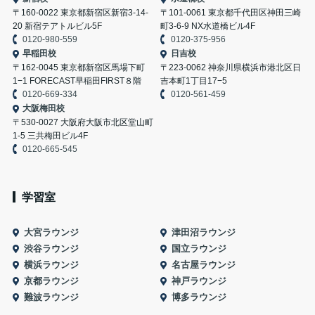
〒160-0022 東京都新宿区新宿3-14-
〒101-0061 東京都千代田区神田三崎
20 新宿テアトルビル5F
町3-6-9 NX水道橋ビル4F
0120-980-559
0120-375-956
早稲田校
日吉校
〒162-0045 東京都新宿区馬場下町
〒223-0062 神奈川県横浜市港北区日
1−1 FORECAST早稲田FIRST８階
吉本町1丁目17−5
0120-669-334
0120-561-459
大阪梅田校
〒530-0027 大阪府大阪市北区堂山町
1-5 三共梅田ビル4F
0120-665-545
学習室
大宮ラウンジ
津田沼ラウンジ
渋谷ラウンジ
国立ラウンジ
横浜ラウンジ
名古屋ラウンジ
京都ラウンジ
神戸ラウンジ
難波ラウンジ
博多ラウンジ