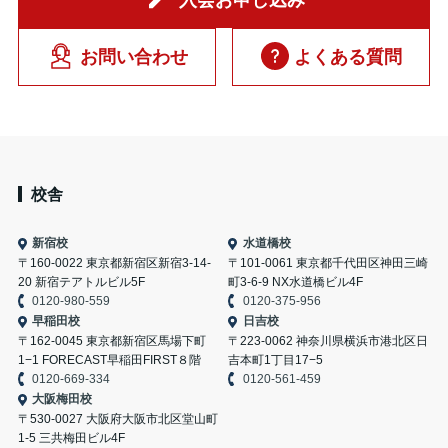
お問い合わせ
よくある質問
校舎
新宿校
水道橋校
〒160-0022 東京都新宿区新宿3-14-
〒101-0061 東京都千代田区神田三崎
20 新宿テアトルビル5F
町3-6-9 NX水道橋ビル4F
0120-980-559
0120-375-956
早稲田校
日吉校
〒162-0045 東京都新宿区馬場下町
〒223-0062 神奈川県横浜市港北区日
1−1 FORECAST早稲田FIRST８階
吉本町1丁目17−5
0120-669-334
0120-561-459
大阪梅田校
〒530-0027 大阪府大阪市北区堂山町
1-5 三共梅田ビル4F