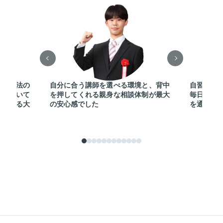
勉強方法の
自分に合う講師を選べる環境と、背中
自習室を
寧に聞いて
を押してくれる親身な相談体制が最大
毎日切磋
継続する大
の安心感でした
を通じて