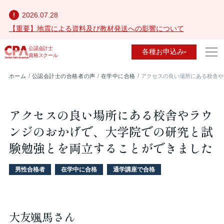
2026.07.28
【重要】地震による資料及び教材発送への影響について
公認会計士
各種お申込み
資格スクール
ホーム
公認会計士の合格者の声
在学中に合格
アクセスの良い場所にある校舎や
アクセスの良い場所にある校舎やラウ
ンジのおかげで、大学院での研究と試
験勉強とを両立することができました
男性合格者
在学中に合格
通学講座で合格
大友颯馬さん