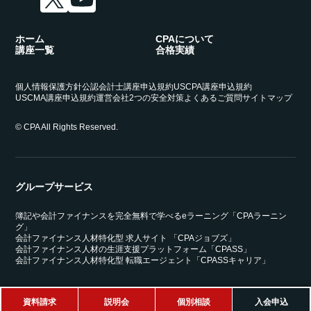
ホーム
CPAについて
講座一覧
合格実績
個人情報保護方針
公認会計士講座申込規約
USCPA講座申込規約
USCMA講座申込規約
運営会社
2つの安全対策
よくあるご質問
サイトマップ
© CPA All Rights Reserved.
グループサービス
簿記や会計ファイナンスを完全無料で学べるeラーニング「CPAラーニン
グ」
会計ファイナンス人材特化型 求人サイト 「CPAジョブズ」
会計ファイナンス人材の生涯支援プラットフォーム「CPASS」
会計ファイナンス人材特化型 転職エージェント「CPASSキャリア」
資料請求
説明会
個別相談
入会申込