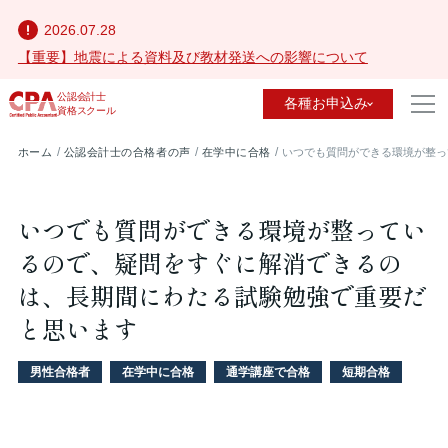
2026.07.28
【重要】地震による資料及び教材発送への影響について
公認会計士
各種お申込み
資格スクール
ホーム
公認会計士の合格者の声
在学中に合格
いつでも質問ができる環境が整っ
いつでも質問ができる環境が整ってい
るので、疑問をすぐに解消できるの
は、長期間にわたる試験勉強で重要だ
と思います
男性合格者
在学中に合格
通学講座で合格
短期合格