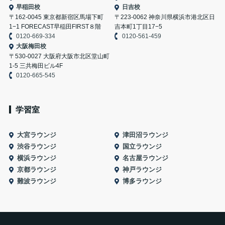
早稲田校
日吉校
〒162-0045 東京都新宿区馬場下町
〒223-0062 神奈川県横浜市港北区日
1−1 FORECAST早稲田FIRST８階
吉本町1丁目17−5
0120-669-334
0120-561-459
大阪梅田校
〒530-0027 大阪府大阪市北区堂山町
1-5 三共梅田ビル4F
0120-665-545
学習室
大宮ラウンジ
津田沼ラウンジ
渋谷ラウンジ
国立ラウンジ
横浜ラウンジ
名古屋ラウンジ
京都ラウンジ
神戸ラウンジ
難波ラウンジ
博多ラウンジ