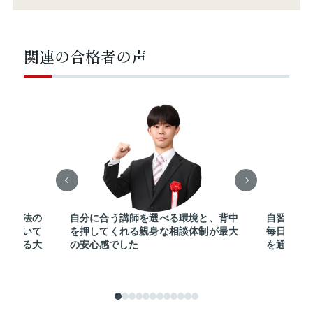
関連の合格者の声
勉強方法の
自分に合う講師を選べる環境と、背中
自習室を
寧に聞いて
を押してくれる親身な相談体制が最大
毎日切磋
継続する大
の安心感でした
を通じて