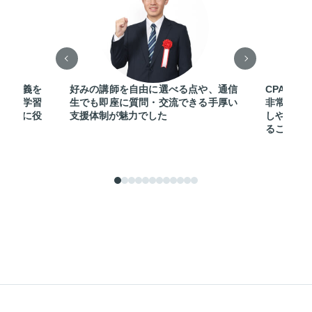
覚で講義を
好みの講師を自由に選べる点や、通信
CPAのテ
なり、学習
生でも即座に質問・交流できる手厚い
非常に明
に非常に役
支援体制が魅力でした
しやすか
ることが