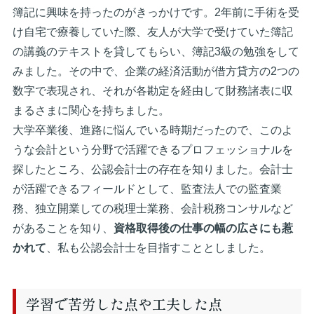
簿記に興味を持ったのがきっかけです。2年前に手術を受
け自宅で療養していた際、友人が大学で受けていた簿記
の講義のテキストを貸してもらい、簿記3級の勉強をして
みました。その中で、企業の経済活動が借方貸方の2つの
数字で表現され、それが各勘定を経由して財務諸表に収
まるさまに関心を持ちました。
大学卒業後、進路に悩んでいる時期だったので、このよ
うな会計という分野で活躍できるプロフェッショナルを
探したところ、公認会計士の存在を知りました。会計士
が活躍できるフィールドとして、監査法人での監査業
務、独立開業しての税理士業務、会計税務コンサルなど
があることを知り、
資格取得後の仕事の幅の広さにも惹
かれて
、私も公認会計士を目指すこととしました。
学習で苦労した点や工夫した点