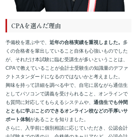
CPAを選んだ理由
予備校を選ぶ中で、
近年の合格実績を重視しました。
多
くの合格者を輩出していること自体も心強いものでした
が、それだけ本試験に臨む受講生が多いということは、
CPAで教えていることが会計士受験生の知識量のデファ
クトスタンダードになるのではないかと考えました。
興味を持って詳細を調べる中で、自宅に居ながら通信生
としてパソコンで講義を受けられること、オンラインで
も質問に対応してもらえるシステムや、
通信生でも仲間
とともに学ぶことのできるオンライン校などの手厚いサ
ポート体制
があることを知りました。
さらに、入学前に個別相談に応じていただき、公認会計
士試験までの道のり、合格後のキャリアなど、公認会計