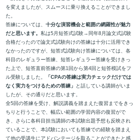
を変えましたが、スムースに乗り換えることができまし
た。
答練については、
十分な演習機会と範囲の網羅性が魅力
だと思います。
私は5月短答式試験→同年8月論文式試験
合格だったので論文式試験向けの答練は十分に活用でき
なかったのですが、短答式試験向け答練については、各
科目のレギュラー答練、短答レギュラー答練を受けきっ
た上で、短答直前答練の第1回から第4回と短答模試をフ
ル受験しました。
「CPAの答練は実力チェックだけでは
なく実力をつけるための答練」
と話している講師がいま
したが、その通りだと思います。
全5回の答練を受け、解説講義を踏まえた復習までをきっ
ちりと行うことで、幅広い範囲の学習内容の復習がで
き、さらに各科目担当講師の本試験出題予想も反映され
ていることで、本試験においても答練での経験を踏まえ
て他の受講生にアドバンテージを取ることができたと感