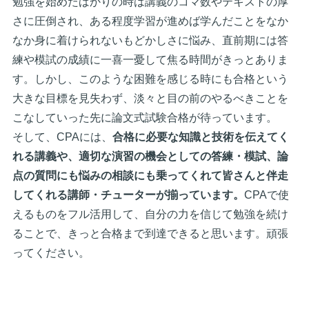
勉強を始めたばかりの時は講義のコマ数やテキストの厚
さに圧倒され、ある程度学習が進めば学んだことをなか
なか身に着けられないもどかしさに悩み、直前期には答
練や模試の成績に一喜一憂して焦る時間がきっとありま
す。しかし、このような困難を感じる時にも合格という
大きな目標を見失わず、淡々と目の前のやるべきことを
こなしていった先に論文式試験合格が待っています。
そして、CPAには、
合格に必要な知識と技術を伝えてく
れる講義や、適切な演習の機会としての答練・模試、論
点の質問にも悩みの相談にも乗ってくれて皆さんと伴走
してくれる講師・チューターが揃っています。
CPAで使
えるものをフル活用して、自分の力を信じて勉強を続け
ることで、きっと合格まで到達できると思います。頑張
ってください。