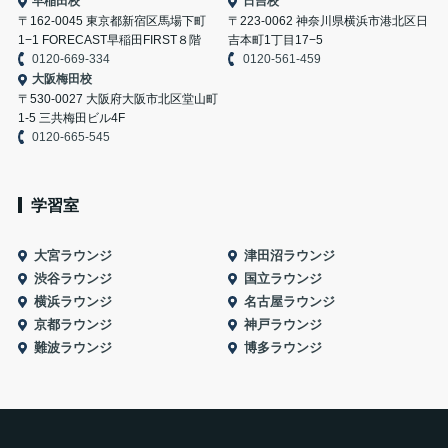
早稲田校
日吉校
〒162-0045 東京都新宿区馬場下町
〒223-0062 神奈川県横浜市港北区日
1−1 FORECAST早稲田FIRST８階
吉本町1丁目17−5
0120-669-334
0120-561-459
大阪梅田校
〒530-0027 大阪府大阪市北区堂山町
1-5 三共梅田ビル4F
0120-665-545
学習室
大宮ラウンジ
津田沼ラウンジ
渋谷ラウンジ
国立ラウンジ
横浜ラウンジ
名古屋ラウンジ
京都ラウンジ
神戸ラウンジ
難波ラウンジ
博多ラウンジ