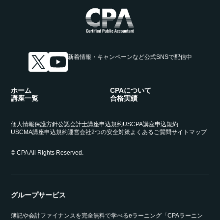
新着情報・キャンペーンなど
公式SNSで配信中
ホーム
CPAについて
講座一覧
合格実績
個人情報保護方針
公認会計士講座申込規約
USCPA講座申込規約
USCMA講座申込規約
運営会社
2つの安全対策
よくあるご質問
サイトマップ
© CPA All Rights Reserved.
グループサービス
簿記や会計ファイナンスを完全無料で学べるeラーニング「CPAラーニン