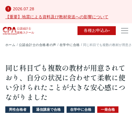
2026.07.28
【重要】地震による資料及び教材発送への影響について
公認会計士
各種お申込み
資格スクール
ホーム
公認会計士の合格者の声
在学中に合格
同じ科目でも複数の教材が用意さ
同じ科目でも複数の教材が用意されて
おり、自分の状況に合わせて柔軟に使
い分けられたことが大きな安心感につ
ながりました
男性合格者
通信講座で合格
在学中に合格
一発合格