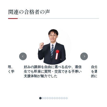
関連の合格者の声
Fの活用、
好みの講師を自由に選べる点や、通信
自分のス
迷いなく学
生でも即座に質問・交流できる手厚い
を選べた
支援体制が魅力でした
的に合格