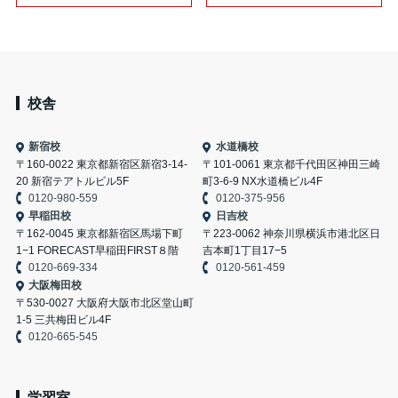
校舎
新宿校
水道橋校
〒160-0022 東京都新宿区新宿3-14-
〒101-0061 東京都千代田区神田三崎
20 新宿テアトルビル5F
町3-6-9 NX水道橋ビル4F
0120-980-559
0120-375-956
早稲田校
日吉校
〒162-0045 東京都新宿区馬場下町
〒223-0062 神奈川県横浜市港北区日
1−1 FORECAST早稲田FIRST８階
吉本町1丁目17−5
0120-669-334
0120-561-459
大阪梅田校
〒530-0027 大阪府大阪市北区堂山町
1-5 三共梅田ビル4F
0120-665-545
学習室