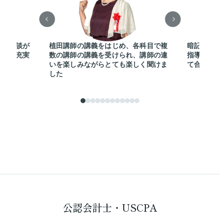
講師相談が
植田講師の講義をはじめ、各科目で複
暗記すべ
ビスが充実
数の講師の講義を受けられ、講師の違
指導を信
いを楽しみながらとても楽しく聞けま
て合格で
した
公認会計士・USCPA