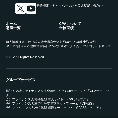
新着情報・キャンペーンなど
公式SNSで配信中
ホーム
CPAについて
講座一覧
合格実績
個人情報保護方針
公認会計士講座申込規約
USCPA講座申込規約
USCMA講座申込規約
運営会社
2つの安全対策
よくあるご質問
サイトマップ
© CPA All Rights Reserved.
グループサービス
簿記や会計ファイナンスを完全無料で学べるeラーニング「CPAラーニン
グ」
会計ファイナンス人材特化型 求人サイト 「CPAジョブズ」
会計ファイナンス人材の生涯支援プラットフォーム「CPASS」
会計ファイナンス人材特化型 転職エージェント「CPASSキャリア」