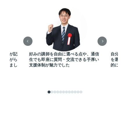
重要性が記
好みの講師を自由に選べる点や、通信
自分のス
にしながら
生でも即座に質問・交流できる手厚い
を選べた
ができまし
支援体制が魅力でした
的に合格