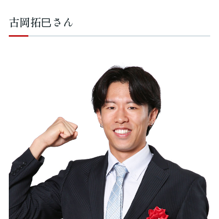
古岡拓巳さん