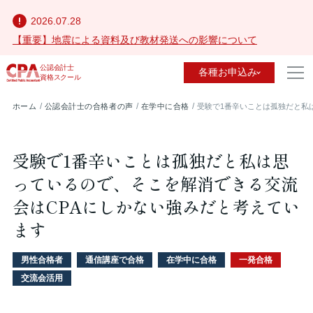
2026.07.28
【重要】地震による資料及び教材発送への影響について
公認会計士
各種お申込み
資格スクール
ホーム
公認会計士の合格者の声
在学中に合格
受験で1番辛いことは孤独だと私
受験で1番辛いことは孤独だと私は思
っているので、そこを解消できる交流
会はCPAにしかない強みだと考えてい
ます
男性合格者
通信講座で合格
在学中に合格
一発合格
交流会活用