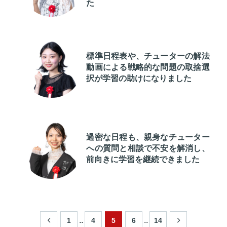
た
標準日程表や、チューターの解法
動画による戦略的な問題の取捨選
択が学習の助けになりました
過密な日程も、親身なチューター
への質問と相談で不安を解消し、
前向きに学習を継続できました
..
..
1
4
5
6
14