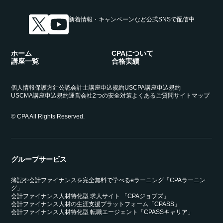
新着情報・キャンペーンなど
公式SNSで配信中
ホーム
CPAについて
講座一覧
合格実績
個人情報保護方針
公認会計士講座申込規約
USCPA講座申込規約
USCMA講座申込規約
運営会社
2つの安全対策
よくあるご質問
サイトマップ
© CPA All Rights Reserved.
グループサービス
簿記や会計ファイナンスを完全無料で学べるeラーニング「CPAラーニン
グ」
会計ファイナンス人材特化型 求人サイト 「CPAジョブズ」
会計ファイナンス人材の生涯支援プラットフォーム「CPASS」
会計ファイナンス人材特化型 転職エージェント「CPASSキャリア」