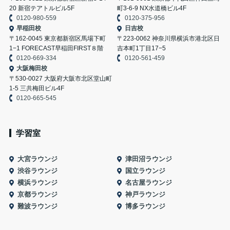
20 新宿テアトルビル5F
町3-6-9 NX水道橋ビル4F
0120-980-559
0120-375-956
早稲田校
日吉校
〒162-0045 東京都新宿区馬場下町
〒223-0062 神奈川県横浜市港北区日
1−1 FORECAST早稲田FIRST８階
吉本町1丁目17−5
0120-669-334
0120-561-459
大阪梅田校
〒530-0027 大阪府大阪市北区堂山町
1-5 三共梅田ビル4F
0120-665-545
学習室
大宮ラウンジ
津田沼ラウンジ
渋谷ラウンジ
国立ラウンジ
横浜ラウンジ
名古屋ラウンジ
京都ラウンジ
神戸ラウンジ
難波ラウンジ
博多ラウンジ