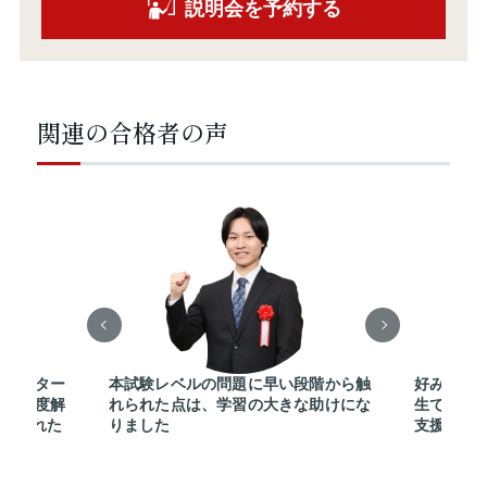
説明会を予約する
関連の合格者の声
チューター
本試験レベルの問題に早い段階から触
好みの講
その都度解
れられた点は、学習の大きな助けにな
生でも即
進められた
りました
支援体制