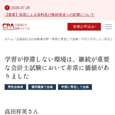
2026.07.28
【重要】地震による資料及び教材発送への影響について
公認会計士
各種お申込み
資格スクール
ホーム
公認会計士の合格者の声
学習に専念して合格
学習が停滞しない環境は
学習が停滞しない環境は、継続が重要
な会計士試験において非常に価値があ
りました
男性合格者
通学講座で合格
学習に専念して合格
高田祥英さん