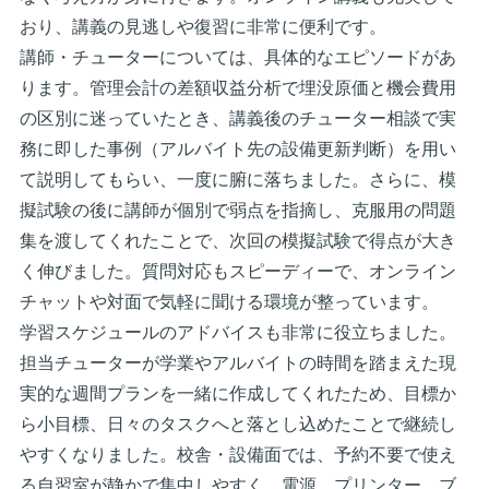
おり、講義の見逃しや復習に非常に便利です。
講師・チューターについては、具体的なエピソードがあ
ります。管理会計の差額収益分析で埋没原価と機会費用
の区別に迷っていたとき、講義後のチューター相談で実
務に即した事例（アルバイト先の設備更新判断）を用い
て説明してもらい、一度に腑に落ちました。さらに、模
擬試験の後に講師が個別で弱点を指摘し、克服用の問題
集を渡してくれたことで、次回の模擬試験で得点が大き
く伸びました。質問対応もスピーディーで、オンライン
チャットや対面で気軽に聞ける環境が整っています。
学習スケジュールのアドバイスも非常に役立ちました。
担当チューターが学業やアルバイトの時間を踏まえた現
実的な週間プランを一緒に作成してくれたため、目標か
ら小目標、日々のタスクへと落とし込めたことで継続し
やすくなりました。校舎・設備面では、予約不要で使え
る自習室が静かで集中しやすく、電源、プリンター、ブ