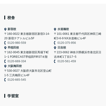
校舎
新宿校
水道橋校
〒160-0022 東京都新宿区新宿3-14-
〒101-0061 東京都千代田区神田三崎
20 新宿テアトルビル5F
町3-6-9 NX水道橋ビル4F
0120-980-559
0120-375-956
早稲田校
日吉校
〒162-0045 東京都新宿区馬場下町
〒223-0062 神奈川県横浜市港北区日
1−1 FORECAST早稲田FIRST８階
吉本町1丁目17−5
0120-669-334
0120-561-459
大阪梅田校
〒530-0027 大阪府大阪市北区堂山町
1-5 三共梅田ビル4F
0120-665-545
学習室