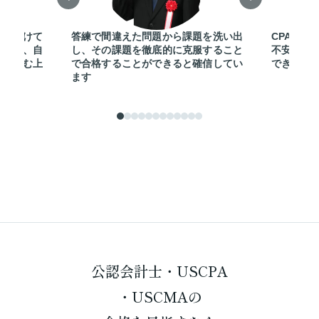
弱をつけて
答練で間違えた問題から課題を洗い出
CPAを選
イルは、自
し、その課題を徹底的に克服すること
不安を感
ムを組む上
で合格することができると確信してい
できまし
した
ます
公認会計士・USCPA
・USCMAの