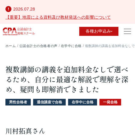
2026.07.28
【重要】地震による資料及び教材発送への影響について
公認会計士
各種お申込み
資格スクール
ホーム
公認会計士の合格者の声
在学中に合格
複数講師の講義を追加料金なしで
複数講師の講義を追加料金なしで選べ
るため、自分に最適な解説で理解を深
め、疑問も即解消できました
男性合格者
通信講座で合格
在学中に合格
一発合格
川村拓真さん