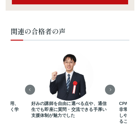
関連の合格者の声
Fの活用、
好みの講師を自由に選べる点や、通信
CPAのテ
迷いなく学
生でも即座に質問・交流できる手厚い
非常に明
支援体制が魅力でした
しやすか
ることが