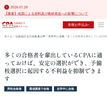
2026.07.28
【重要】地震による資料及び教材発送への影響について
公認会計士
各種お申込み
資格スクール
ホーム
公認会計士の合格者の声
在学中に合格
多くの合格者を輩出しているCP
多くの合格者を輩出しているCPAに通
っておけば、安定の選択ができ、予備
校選択に起因する不利益を抑制できま
す
男性合格者
通信講座で合格
在学中に合格