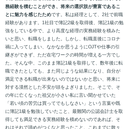
務経験を積むことができ、将来の選択肢が豊富であるこ
とに魅力を感じたため
です。私は経理として、2社で前職
経験があります。1社目で簿記2級を取得後、簿記1級の勉
強をしている中で、より高度な経理の実務経験を積みた
いと思い、転職をしました。しかし、転職直後にコロナ
禍に入ってしまい、なかなか思うようにOJTや仕事の引
継ぎができず、ただ在宅ワークの時間が増える一方でし
た。そんな中、このまま簿記1級を取得して、数年後に転
職できたとしても、また同じような結果になり、自分が
満足できる転職が出来ないのではないかと思い、将来に
対する漠然とした不安が頭をよぎりました。そこで、そ
の年に亡くなった祖父が小さい私に言い聞かせていた
「若い頃の苦労は買ってでもしなさい」という言葉や既
に簿記1級を勉強していたこと、最難関の公認会計士を取
得しても満足できる実務経験を積めないのであれば、そ
れはそれで諦めがつくなと思ったこと、これまでに散々