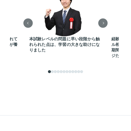
で作られて
本試験レベルの問題に早い段階から触
経験豊富
応用力が養
れられた点は、学習の大きな助けにな
ル相談に
りました
期間全体
ジだと思