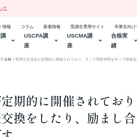
いて
ト情報
コラム
新着情報
受講生専用サイト
卒業生向け
士講
USCPA講
USCMA講
合格実
座
座
績
して合格
受講生交流会が定期的に開催されており、そこで受験仲間を作って情報交
が定期的に開催されており
報交換をしたり、励まし合
です