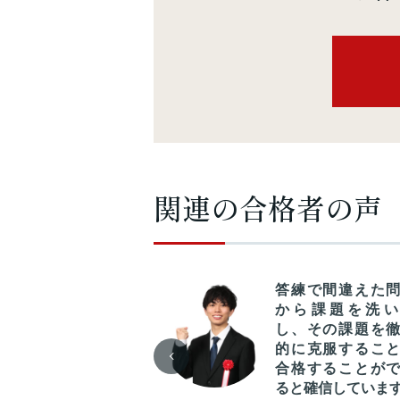
関連の合格者の声
目ごとに教材や講
答練で間違えた
の強弱をつけて選
から課題を洗い
できるCPAの講義
し、その課題を
タイルは、自分だ
的に克服するこ
の最適なカリキュ
合格することが
ムを組む上で非常
ると確信していま