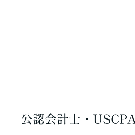
大きなメリットで
た
公認会計士・USCP