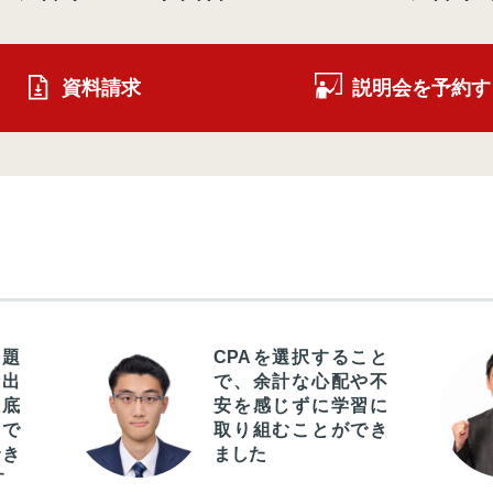
資料請求
説明会を予約す
問題
CPAを選択すること
出
で、余計な心配や不
徹底
安を感じずに学習に
とで
取り組むことができ
でき
ました
す