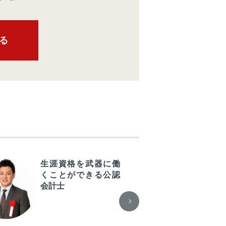
る
生涯資格を武器に働
教
くことができる公認
あ
会計士
を
効
組
た