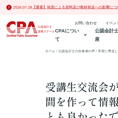
【重要】地震による資料及び教材発送への影響につ
2026.07.28
お問い合わせ
イベン
公認会計士
CPAについ
公認会計
資格スクール
て
座
ホーム
公認会計士の合格者の声
学習に専念
受講生交流会
間を作って情
とも良かった