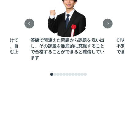
弱をつけて
答練で間違えた問題から課題を洗い出
CPAを選
イルは、自
し、その課題を徹底的に克服すること
不安を感
ムを組む上
で合格することができると確信してい
できまし
した
ます