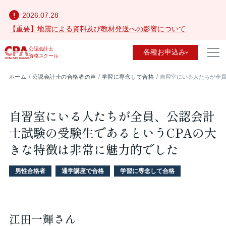
2026.07.28
【重要】地震による資料及び教材発送への影響について
公認会計士
各種お申込み
資格スクール
ホーム
公認会計士の合格者の声
学習に専念して合格
自習室にいる人たちが全員
自習室にいる人たちが全員、公認会計
士試験の受験生であるというCPAの大
きな特徴は非常に魅力的でした
男性合格者
通学講座で合格
学習に専念して合格
江田一輝さん