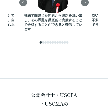
弱をつけて
答練で間違えた問題から課題を洗い出
CPAを選
イルは、自
し、その課題を徹底的に克服すること
不安を感
ムを組む上
で合格することができると確信してい
できまし
した
ます
公認会計士・USCPA
・USCMAの