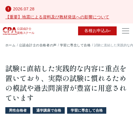
2026.07.28
【重要】地震による資料及び教材発送への影響について
公認会計士
各種お申込み
資格スクール
ホーム
公認会計士の合格者の声
学習に専念して合格
試験に直結した実践的な
試験に直結した実践的な内容に重点を
置いており、実際の試験に慣れるため
の模試や過去問演習が豊富に用意され
ています
男性合格者
通学講座で合格
学習に専念して合格