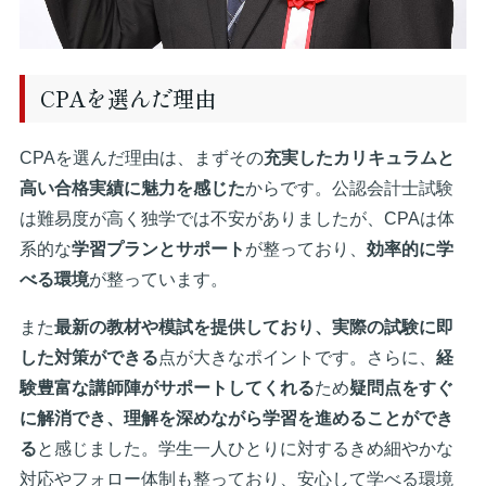
CPAを選んだ理由
CPAを選んだ理由は、まずその
充実したカリキュラムと
高い合格実績に魅力を感じた
からです。公認会計士試験
は難易度が高く独学では不安がありましたが、CPAは体
系的な
学習プランとサポート
が整っており、
効率的に学
べる環境
が整っています。
また
最新の教材や模試を提供しており、実際の試験に即
した対策ができる
点が大きなポイントです。さらに、
経
験豊富な講師陣がサポートしてくれる
ため
疑問点をすぐ
に解消でき、理解を深めながら学習を進めることができ
る
と感じました。学生一人ひとりに対するきめ細やかな
対応やフォロー体制も整っており、安心して学べる環境