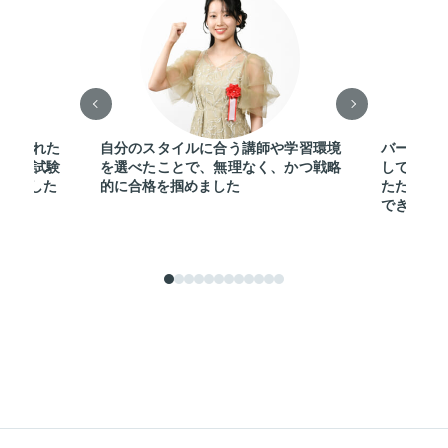
反映された
自分のスタイルに合う講師や学習環境
バーチャ
会計士試験
を選べたことで、無理なく、かつ戦略
しでチュ
なりました
的に合格を掴めました
たため、
できまし