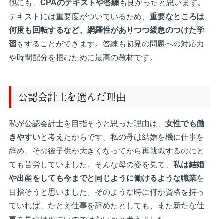
他にも、
CPAのテキストや答練
も良かったと思います。
テキストには重要度がついているため、
重要なところは
何度も回転するなど、網羅性がありつつ緩急のつけた学
習
をすることができます。答練も初見の問題への対応力
や時間配分を掴むために最高の教材です。
公認会計士を選んだ理由
私が公認会計士を目指そうと思った理由は、
女性でも働
きやすい
と考えたからです。私の母は結婚を機に仕事を
辞め、その後子供が大きくなってから再就職するのにと
ても苦労していました。そんな母の姿を見て、
私は結婚
や出産をしても今までと同じように働けるような職業
を
目指そうと思いました。そのような時に何か資格を持っ
ていれば、たとえ仕事を辞めたとしても、また新たな仕