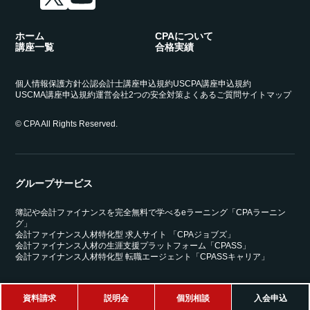
ホーム
CPAについて
講座一覧
合格実績
個人情報保護方針
公認会計士講座申込規約
USCPA講座申込規約
USCMA講座申込規約
運営会社
2つの安全対策
よくあるご質問
サイトマップ
© CPA All Rights Reserved.
グループサービス
簿記や会計ファイナンスを完全無料で学べるeラーニング「CPAラーニン
グ」
会計ファイナンス人材特化型 求人サイト 「CPAジョブズ」
会計ファイナンス人材の生涯支援プラットフォーム「CPASS」
会計ファイナンス人材特化型 転職エージェント「CPASSキャリア」
資料請求
説明会
個別相談
入会申込