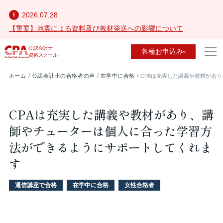
2026.07.28
【重要】地震による資料及び教材発送への影響について
公認会計士
各種お申込み
資格スクール
ホーム
公認会計士の合格者の声
在学中に合格
CPAは充実した講義や教材があ
CPAは充実した講義や教材があり、講
師やチューターは個人に合った学習方
法ができるようにサポートしてくれま
す
通信講座で合格
在学中に合格
女性合格者