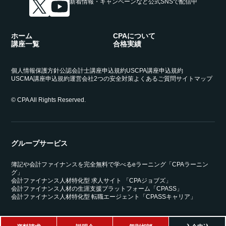
新着情報・キャンペーンなど
公式SNSで配信中
ホーム
CPAについて
講座一覧
合格実績
個人情報保護方針
公認会計士講座申込規約
USCPA講座申込規約
USCMA講座申込規約
運営会社
2つの安全対策
よくあるご質問
サイトマップ
© CPA All Rights Reserved.
グループサービス
簿記や会計ファイナンスを完全無料で学べるeラーニング「CPAラーニン
グ」
会計ファイナンス人材特化型 求人サイト 「CPAジョブズ」
会計ファイナンス人材の生涯支援プラットフォーム「CPASS」
会計ファイナンス人材特化型 転職エージェント「CPASSキャリア」