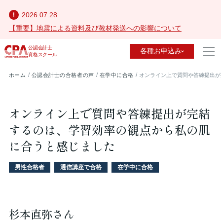
2026.07.28
【重要】地震による資料及び教材発送への影響について
公認会計士
各種お申込み
資格スクール
ホーム
公認会計士の合格者の声
在学中に合格
オンライン上で質問や答練提出が
オンライン上で質問や答練提出が完結
するのは、学習効率の観点から私の肌
に合うと感じました
男性合格者
通信講座で合格
在学中に合格
杉本直弥さん