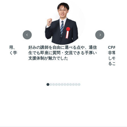
Fの活用、
好みの講師を自由に選べる点や、通信
CPAのテ
迷いなく学
生でも即座に質問・交流できる手厚い
非常に明
支援体制が魅力でした
しやすか
ることが