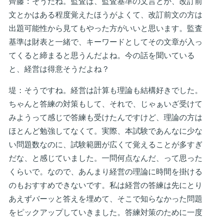
齊藤：そうだね。監査は、監査基準の文言とか、改訂前
文とかはある程度覚えたほうがよくて、改訂前文の方は
出題可能性から見てもやった方がいいと思います。監査
基準は財表と一緒で、キーワードとしてその文章が入っ
てくると締まると思うんだよね。今の話を聞いている
と、経営は得意そうだよね？
堤：そうですね。経営は計算も理論も結構好きでした。
ちゃんと答練の対策もして、それで、じゃぁいざ受けて
みようって感じで答練も受けたんですけど、理論の方は
ほとんど勉強してなくて。実際、本試験であんなに少な
い問題数なのに、試験範囲が広くて覚えることが多すぎ
だな、と感じていました。一問何点なんだ、って思った
くらいで。なので、あんまり経営の理論に時間を掛ける
のもおすすめできないです。私は経営の答練は先にとり
あえずバーッと答えを埋めて、そこで知らなかった問題
をピックアップしていきました。答練対策のために一度