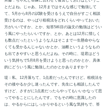
齊藤：ちゃんと答練に合わせて復習しておけばというこ
とだよね。じゃあ、12月まではそんな感じで勉強して
て、5月から8月の試験を受けるうえで自分がすごく相談
受けるのは、やっぱり租税法をどれくらいやっておいた
方がいいですか、とか、短答5科目の論文の勉強はどうい
う風にやったらいいですか、とか。あとは12月に惜しく
も数点だったというような人はそこまで一生懸命やらな
くても受かるんじゃないかとか、油断というようなもの
も出てきやすいと思うんだよね。その時に、堤君はどう
いう気持ちで5月8月を受けようと思ったのかとか、具体
的にどういう風に勉強したのかとかありますか？
堤：私、12月落ちて、1点差だったんですけど。租税法を
その後やるか少し迷ったんです。先生にも相談したんで
すけど、さすがに1点差だったらやってもいいかなって思
ってやることにしたんです。でもその時に意識したの
は、やるからにはしっかりやるという風な気持ちで、答