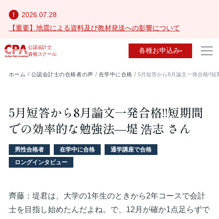
2026.07.28
【重要】地震による資料及び教材発送への影響について
公認会計士
各種お申込み
資格スクール
ホーム
公認会計士の合格者の声
在学中に合格
5月短答から8月論文一発合格!!短
5月短答から8月論文一発合格!!短期間
での効率的な勉強法—堤 浩志 さん
男性合格者
在学中に合格
通学講座で合格
ロングインタビュー
齊藤：堤君は、大学の1年生のときから2年コースで会計
士を目指し始めたんだよね。で、12月が確か1点足らずで