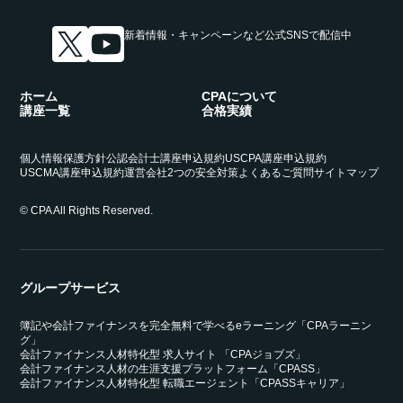
新着情報・キャンペーンなど
公式SNSで配信中
ホーム
CPAについて
講座一覧
合格実績
個人情報保護方針
公認会計士講座申込規約
USCPA講座申込規約
USCMA講座申込規約
運営会社
2つの安全対策
よくあるご質問
サイトマップ
© CPA All Rights Reserved.
グループサービス
簿記や会計ファイナンスを完全無料で学べるeラーニング「CPAラーニン
グ」
会計ファイナンス人材特化型 求人サイト 「CPAジョブズ」
会計ファイナンス人材の生涯支援プラットフォーム「CPASS」
会計ファイナンス人材特化型 転職エージェント「CPASSキャリア」