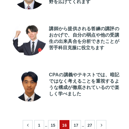
野を広げてくれます
講師から提供される答練の講評の
おかげで、自分の弱点や他の受講
生の出来具合を分析できたことが
苦手科目克服に役立ちます
CPAの講義やテキストでは、暗記
ではなく考えることを重視するよ
うな構成が徹底されているので楽
しく学べました
..
..
1
15
16
17
27