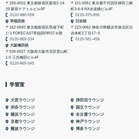
〒160-0022 東京都新宿区新宿3-14-
〒101-0061 東京都千代田区神田三崎
20 新宿テアトルビル5F
町3-6-9 NX水道橋ビル4F
0120-980-559
0120-375-956
早稲田校
日吉校
〒162-0045 東京都新宿区馬場下町
〒223-0062 神奈川県横浜市港北区日
1−1 FORECAST早稲田FIRST８階
吉本町1丁目17−5
0120-669-334
0120-561-459
大阪梅田校
〒530-0027 大阪府大阪市北区堂山町
1-5 三共梅田ビル4F
0120-665-545
学習室
大宮ラウンジ
津田沼ラウンジ
渋谷ラウンジ
国立ラウンジ
横浜ラウンジ
名古屋ラウンジ
京都ラウンジ
神戸ラウンジ
難波ラウンジ
博多ラウンジ