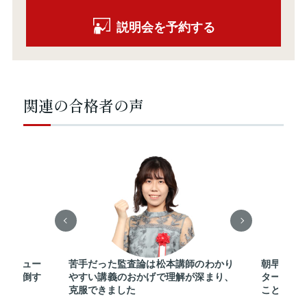
説明会を予約する
関連の合格者の声
室とチュー
苦手だった監査論は松本講師のわかり
朝早くか
を使い倒す
やすい講義のおかげで理解が深まり、
ターや講
克服できました
ことが合