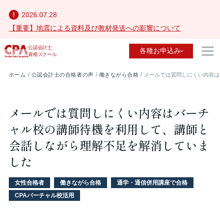
2026.07.28
【重要】地震による資料及び教材発送への影響について
公認会計士
各種お申込み
資格スクール
ホーム
公認会計士の合格者の声
働きながら合格
メールでは質問しにくい内容は
メールでは質問しにくい内容はバーチ
ャル校の講師待機を利用して、講師と
会話しながら理解不足を解消していま
した
女性合格者
働きながら合格
通学・通信併用講座で合格
CPAバーチャル校活用