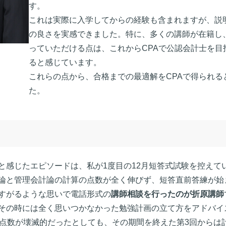
す。
これは実際に入学してからの経験も含まれますが、説
の良さを実感できました。特に、多くの講師が在籍し
っていただける点は、これからCPAで公認会計士を
ると感じています。
これらの点から、合格までの最適解をCPAで得られる
た。
と感じたエピソードは、私が1度目の12月短答式試験を控えて
論と管理会計論の計算の点数が全く伸びず、短答直前答練が始
すがるような思いで電話形式の
講師相談を行ったのが折原講師
その時には全く思いつかなかった勉強計画の立て方をアドバイ
の点数が壊滅的だったとしても、その期間を終えた第3回からは