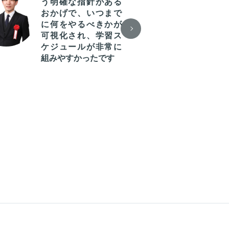
う明確な指針がある
な
おかげで、いつまで
を
に何をやるべきかが
解
可視化され、学習ス
格の
ケジュールが非常に
組みやすかったです