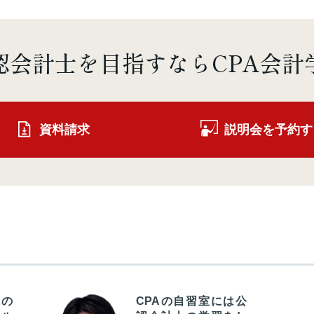
認会計士を
目指すならCPA会計
資料請求
説明会を予約す
境の
CPAの自習室には公