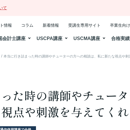
いて
ト情報
コラム
新着情報
受講生専用サイト
卒業生向
認会計士講座
USCPA講座
USCMA講座
合格実績
格
本当に行き詰まった時の講師やチューターの方への相談は、私に新たな視点や刺
まった時の講師やチュータ
な視点や刺激を与えてくれ
通信併用講座で合格