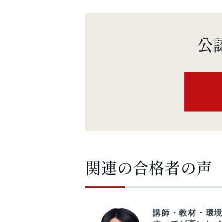
公
関連の合格者の声
練の正答率データ
講師・教材・環