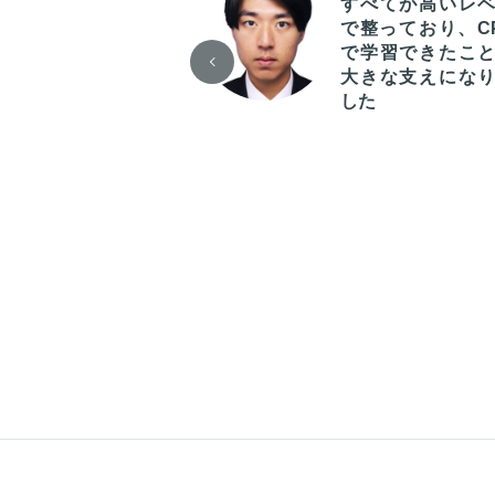
フィードバックが
すべてが高いレ
実しており、自分
で整っており、C
立ち位置を客観的
で学習できたこ
把握して対策でき
大きな支えにな
した
した