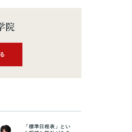
学院
る
「標準日程表」とい
図