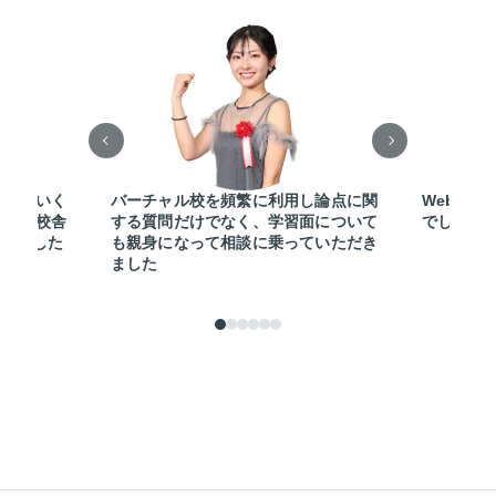
ならないく
バーチャル校を頻繁に利用し論点に関
Web問題
ろんな校舎
する質問だけでなく、学習面について
でした
ていました
も親身になって相談に乗っていただき
ました