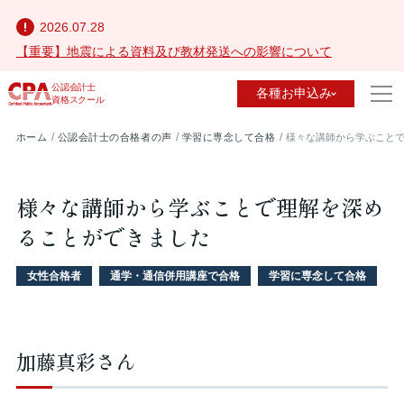
2026.07.28
【重要】地震による資料及び教材発送への影響について
公認会計士
各種お申込み
資格スクール
ホーム
公認会計士の合格者の声
学習に専念して合格
様々な講師から学ぶこと
様々な講師から学ぶことで理解を深め
ることができました
女性合格者
通学・通信併用講座で合格
学習に専念して合格
加藤真彩さん