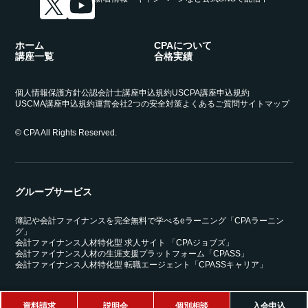
ホーム
CPAについて
講座一覧
合格実績
個人情報保護方針
公認会計士講座申込規約
USCPA講座申込規約
USCMA講座申込規約
運営会社
2つの安全対策
よくあるご質問
サイトマップ
© CPA All Rights Reserved.
グループサービス
簿記や会計ファイナンスを完全無料で学べるeラーニング「CPAラーニン
グ」
会計ファイナンス人材特化型 求人サイト 「CPAジョブズ」
会計ファイナンス人材の生涯支援プラットフォーム「CPASS」
会計ファイナンス人材特化型 転職エージェント「CPASSキャリア」
資料請求
説明会
個別相談
入会申込