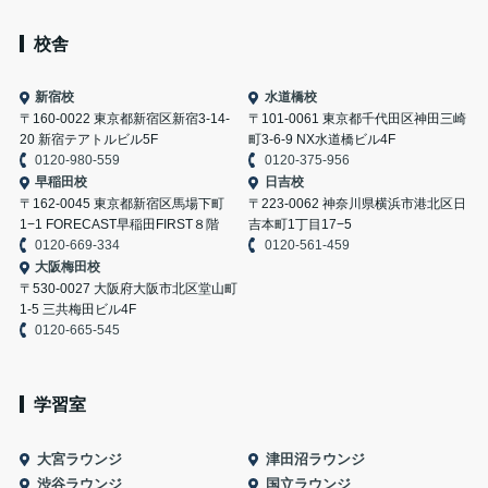
校舎
新宿校
水道橋校
〒160-0022 東京都新宿区新宿3-14-
〒101-0061 東京都千代田区神田三崎
20 新宿テアトルビル5F
町3-6-9 NX水道橋ビル4F
0120-980-559
0120-375-956
早稲田校
日吉校
〒162-0045 東京都新宿区馬場下町
〒223-0062 神奈川県横浜市港北区日
1−1 FORECAST早稲田FIRST８階
吉本町1丁目17−5
0120-669-334
0120-561-459
大阪梅田校
〒530-0027 大阪府大阪市北区堂山町
1-5 三共梅田ビル4F
0120-665-545
学習室
大宮ラウンジ
津田沼ラウンジ
渋谷ラウンジ
国立ラウンジ