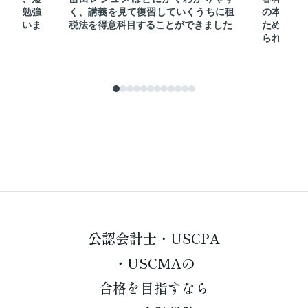
羅的に勉強
く、講義を見て復習していくうちに租
の本質を
たと思いま
税法を得意科目することができました
ため、初
られまし
公認会計士・USCPA
・USCMAの
合格を
目指すなら