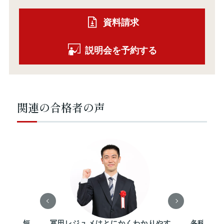
資料請求
説明会を予約する
関連の合格者の声
により、短
冨田レジュメはとにかくわかりやす
各科目の