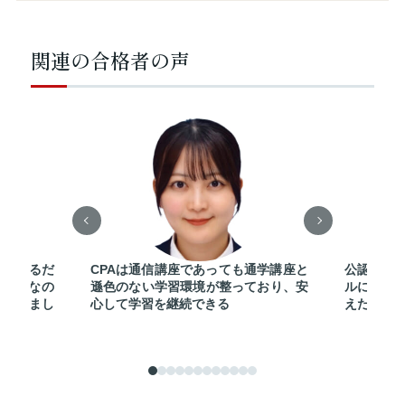
関連の合格者の声
だ覚えるだ
CPAは通信講座であっても通学講座と
公認会計
講義なの
遜色のない学習環境が整っており、安
ルに活躍
強できまし
心して学習を継続できる
えたから