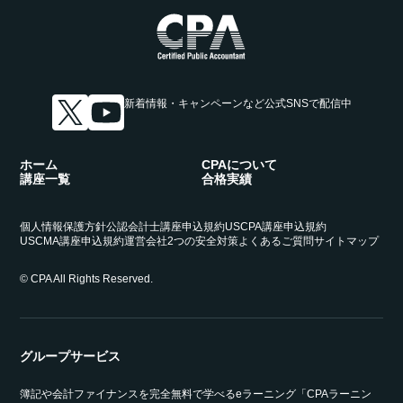
新着情報・キャンペーンなど
公式SNSで配信中
ホーム
CPAについて
講座一覧
合格実績
個人情報保護方針
公認会計士講座申込規約
USCPA講座申込規約
USCMA講座申込規約
運営会社
2つの安全対策
よくあるご質問
サイトマップ
© CPA All Rights Reserved.
グループサービス
簿記や会計ファイナンスを完全無料で学べるeラーニング「CPAラーニン