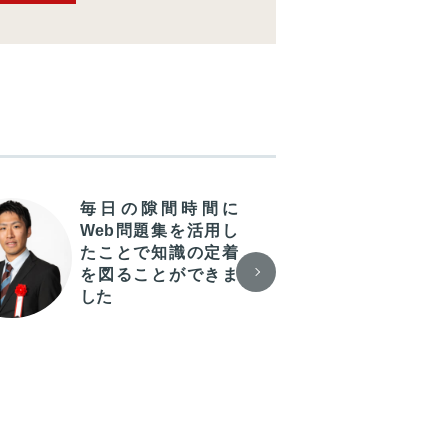
毎日の隙間時間に
CP
Web問題集を活用し
講
たことで知識の定着
め、
を図ることができま
な
した
が
伴
強が