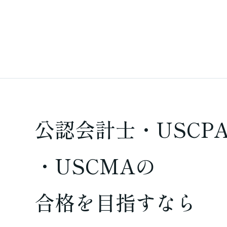
公認会計士・USCP
・USCMAの
合格を
目指すなら