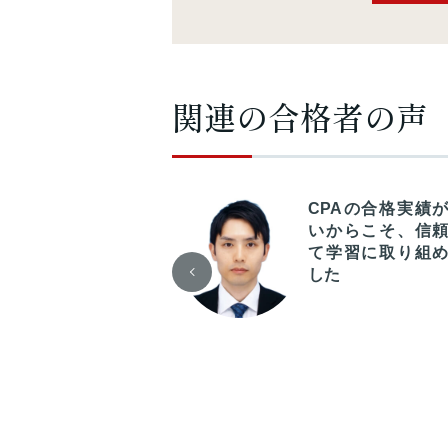
関連の合格者の声
体的な学習計画や
CPAの合格実績
先順位について適
いからこそ、信
なアドバイスを受
て学習に取り組
られたため、安心
した
て学習を進めるこ
ができました