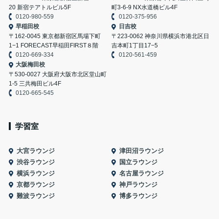
20 新宿テアトルビル5F
町3-6-9 NX水道橋ビル4F
0120-980-559
0120-375-956
早稲田校
日吉校
〒162-0045 東京都新宿区馬場下町
〒223-0062 神奈川県横浜市港北区日
1−1 FORECAST早稲田FIRST８階
吉本町1丁目17−5
0120-669-334
0120-561-459
大阪梅田校
〒530-0027 大阪府大阪市北区堂山町
1-5 三共梅田ビル4F
0120-665-545
学習室
大宮ラウンジ
津田沼ラウンジ
渋谷ラウンジ
国立ラウンジ
横浜ラウンジ
名古屋ラウンジ
京都ラウンジ
神戸ラウンジ
難波ラウンジ
博多ラウンジ