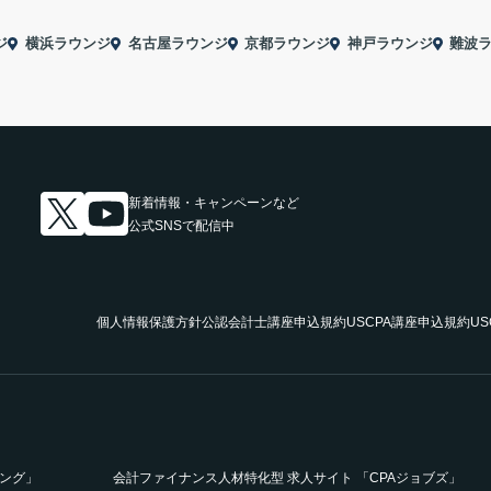
ジ
横浜ラウンジ
名古屋ラウンジ
京都ラウンジ
神戸ラウンジ
難波
新着情報・キャンペーンなど
公式SNSで配信中
個人情報保護方針
公認会計士講座申込規約
USCPA講座申込規約
U
ニング」
会計ファイナンス人材特化型 求人サイト 「CPAジョブズ」