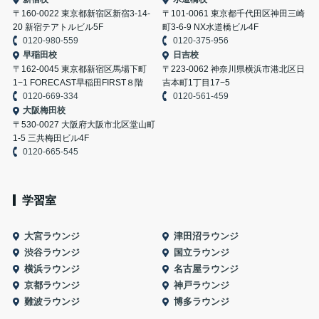
〒160-0022 東京都新宿区新宿3-14-
〒101-0061 東京都千代田区神田三崎
20 新宿テアトルビル5F
町3-6-9 NX水道橋ビル4F
0120-980-559
0120-375-956
早稲田校
日吉校
〒162-0045 東京都新宿区馬場下町
〒223-0062 神奈川県横浜市港北区日
1−1 FORECAST早稲田FIRST８階
吉本町1丁目17−5
0120-669-334
0120-561-459
大阪梅田校
〒530-0027 大阪府大阪市北区堂山町
1-5 三共梅田ビル4F
0120-665-545
学習室
大宮ラウンジ
津田沼ラウンジ
渋谷ラウンジ
国立ラウンジ
横浜ラウンジ
名古屋ラウンジ
京都ラウンジ
神戸ラウンジ
難波ラウンジ
博多ラウンジ