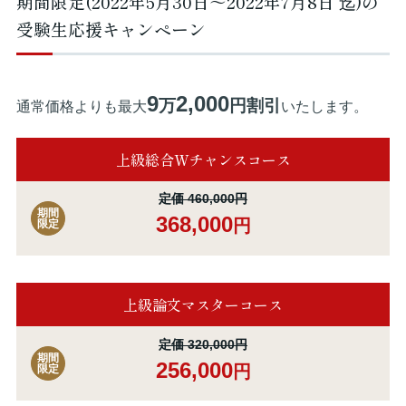
期間限定(2022年5月30日～2022年7月8日 迄)の
受験生応援キャンペーン
9
2,000
万
円割引
通常価格よりも最大
いたします。
上級総合Wチャンスコース
定価 460,000円
期間
368,000
円
限定
上級論文マスターコース
定価 320,000円
期間
256,000
円
限定