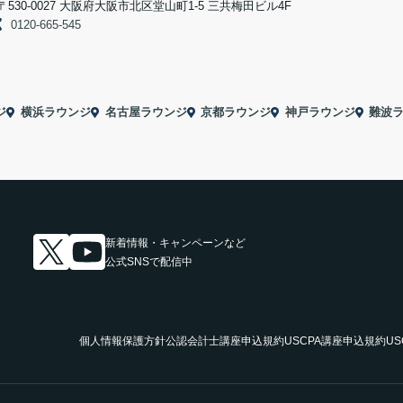
〒530-0027 大阪府大阪市北区堂山町1-5 三共梅田ビル4F
0120-665-545
ジ
横浜ラウンジ
名古屋ラウンジ
京都ラウンジ
神戸ラウンジ
難波
新着情報・キャンペーンなど
公式SNSで配信中
個人情報保護方針
公認会計士講座申込規約
USCPA講座申込規約
U