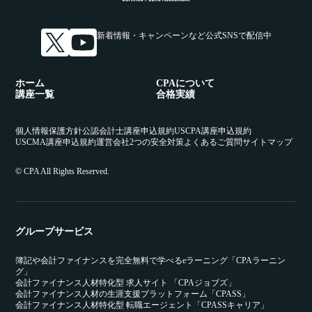
新着情報・キャンペーンなど
公式SNSで配信中
ホーム
CPAについて
講座一覧
合格実績
個人情報保護方針
公認会計士講座申込規約
USCPA講座申込規約
USCMA講座申込規約
運営会社
2つの安全対策
よくあるご質問
サイトマップ
© CPA All Rights Reserved.
グループサービス
簿記や会計ファイナンスを完全無料で学べるeラーニング「CPAラーニン
グ」
会計ファイナンス人材特化型 求人サイト 「CPAジョブズ」
会計ファイナンス人材の生涯支援プラットフォーム「CPASS」
会計ファイナンス人材特化型 転職エージェント「CPASSキャリア」