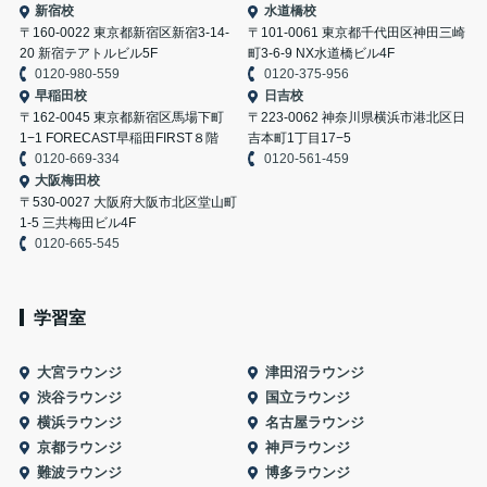
新宿校
水道橋校
〒160-0022 東京都新宿区新宿3-14-
〒101-0061 東京都千代田区神田三崎
20 新宿テアトルビル5F
町3-6-9 NX水道橋ビル4F
0120-980-559
0120-375-956
早稲田校
日吉校
〒162-0045 東京都新宿区馬場下町
〒223-0062 神奈川県横浜市港北区日
1−1 FORECAST早稲田FIRST８階
吉本町1丁目17−5
0120-669-334
0120-561-459
大阪梅田校
〒530-0027 大阪府大阪市北区堂山町
1-5 三共梅田ビル4F
0120-665-545
学習室
大宮ラウンジ
津田沼ラウンジ
渋谷ラウンジ
国立ラウンジ
横浜ラウンジ
名古屋ラウンジ
京都ラウンジ
神戸ラウンジ
難波ラウンジ
博多ラウンジ