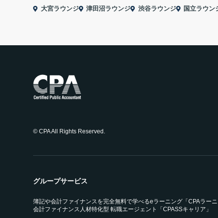
大宮ラウンジ
津田沼ラウンジ
渋谷ラウンジ
国立ラウン
© CPA All Rights Reserved.
グループサービス
簿記や会計ファイナンスを完全無料で学べるeラーニング「CPAラー
会計ファイナンス人材特化型 転職エージェント「CPASSキャリア」