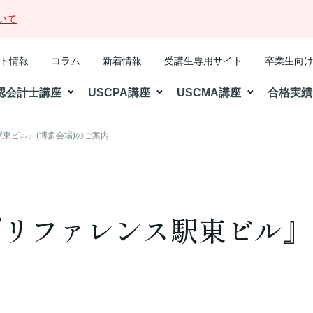
いて
ト情報
コラム
新着情報
受講生専用サイト
卒業生向
認会計士講座
USCPA講座
USCMA講座
合格実績
東ビル』(博多会場)のご案内
リファレンス駅東ビル』(