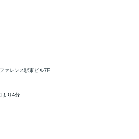
リファレンス駅東ビル7F
口より4分