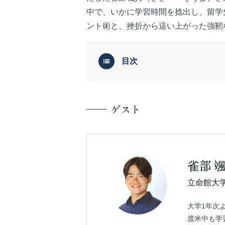
中で、いかに学習時間を捻出し、留学
ント術と、挫折から這い上がった強靭
目次
ゲスト
雀部 
立命館大
大学1年次
渡米中も学習