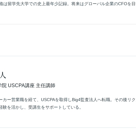
合格は留学先大学での史上最年少記録。将来はグローバル企業のCFOを
人
学院 USCPA講座 主任講師
ーカー営業職を経て、USCPAを取得しBig4監査法人へ転職。その後
経験を活かし、受講生をサポートしている。