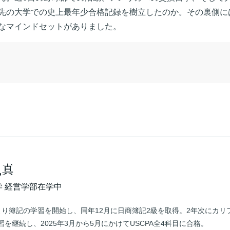
先の大学での史上最年少合格記録を樹立したのか。その裏側に
なマインドセットがありました。
颯真
学 経営学部在学中
より簿記の学習を開始し、同年12月に日商簿記2級を取得。2年次にカ
を継続し、2025年3月から5月にかけてUSCPA全4科目に合格。