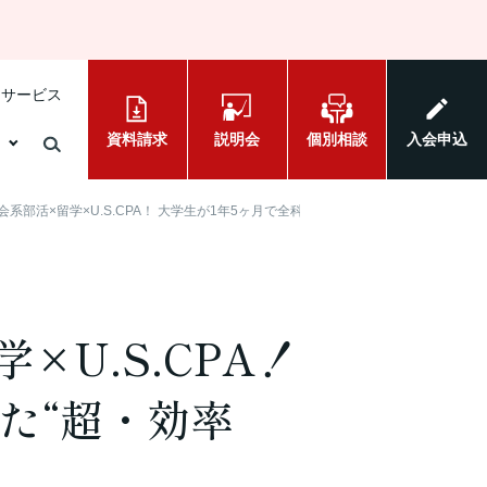
けサービス
資料請求
説明会
個別相談
入会申込
系部活×留学×U.S.CPA！ 大学生が1年5ヶ月で全科目合格を果たした“超・効率的
U.S.CPA！
た“超・効率