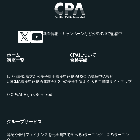
新着情報・キャンペーンなど
公式SNSで配信中
ホーム
CPAについて
講座一覧
合格実績
個人情報保護方針
公認会計士講座申込規約
USCPA講座申込規約
USCMA講座申込規約
運営会社
2つの安全対策
よくあるご質問
サイトマップ
© CPA All Rights Reserved.
グループサービス
簿記や会計ファイナンスを完全無料で学べるeラーニング「CPAラーニン
グ」