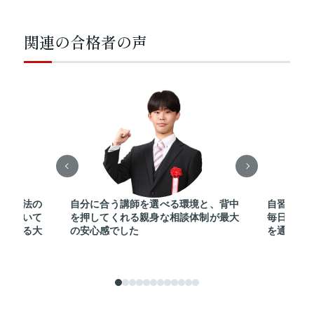
関連の合格者の声
勉強方法の
自分に合う講師を選べる環境と、背中
自習室を
寧に聞いて
を押してくれる親身な相談体制が最大
毎日切磋
継続する大
の安心感でした
を通じて