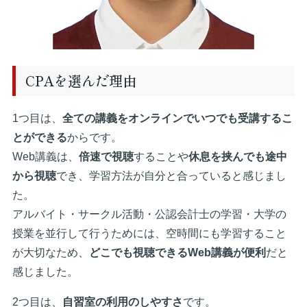
CPAを選んだ理由
1つ目は、
全ての講義をオンラインでいつでも受講するこ
とができる
からです。
Web講義は、
倍速で視聴
することや
休息を挟んでも途中
から視聴
でき、学習方法が自分と合っていると感じまし
た。
アルバイト・サークル活動・公認会計士の学習・大学の
授業を並行して行うためには、空時間にも学習すること
が大切なため、
どこでも視聴できるWeb講義が便利
だと
感じました。
2つ目は、
自習室の利用のしやすさ
です。