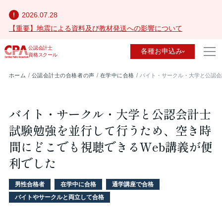
2026.07.28
【重要】地震による資料及び教材発送への影響について
公認会計士
各種お申込み
資格スクール
ホーム
公認会計士の合格者の声
在学中に合格
バイト・サークル・大学と公認会
バイト・サークル・大学と公認会計士
試験勉強を並行して行うため、空き時
間にどこでも視聴できるWeb講義が便
利でした
男性合格者
在学中に合格
通学講座で合格
バイトやサークルと両立して合格