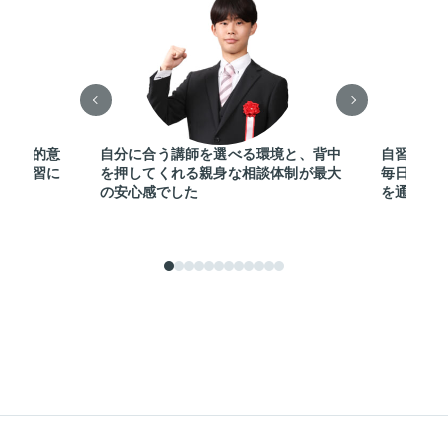
常に目的意
自分に合う講師を選べる環境と、背中
自習室を
的に学習に
を押してくれる親身な相談体制が最大
毎日切磋
の安心感でした
を通じて